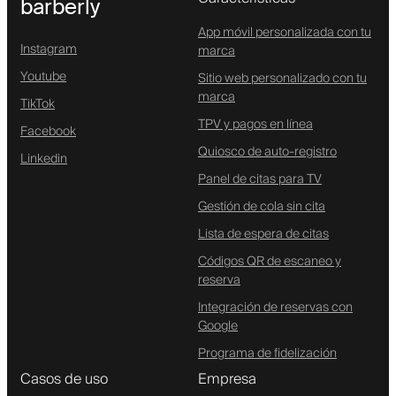
barberly
App móvil personalizada con tu
Instagram
marca
Youtube
Sitio web personalizado con tu
marca
TikTok
TPV y pagos en línea
Facebook
Quiosco de auto-registro
Linkedin
Panel de citas para TV
Gestión de cola sin cita
Lista de espera de citas
Códigos QR de escaneo y
reserva
Integración de reservas con
Google
Programa de fidelización
Casos de uso
Empresa