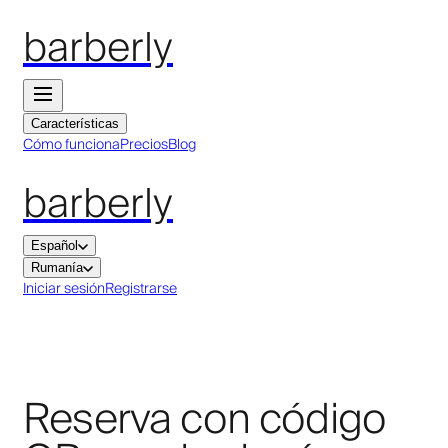
barberly
Características
Cómo funciona
Precios
Blog
barberly
Español
Rumanía
Iniciar sesión
Registrarse
Reserva con código