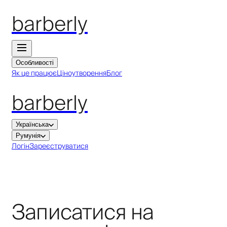
barberly
Особливості
Як це працює
Ціноутворення
Блог
barberly
Українська
Румунія
Логін
Зареєструватися
Записатися на