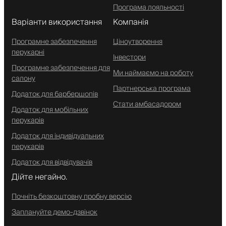
Програма лояльності
Варіанти використання
Компанія
Програмне забезпечення
Ціноутворення
перукарні
Інвестори
Програмне забезпечення для
Ми наймаємо на роботу
салону
Партнерська програма
Додаток для барбершопів
Стати амбасадором
Додаток для мобільних
перукарів
Додаток для індивідуальних
перукарів
Додаток для відвідувачів
Дійте негайно.
Почніть безкоштовну пробну версію
Заплануйте демо-дзвінок