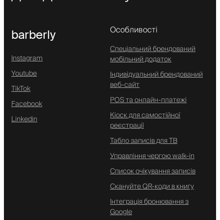
Особливості
barberly
Спеціальний брендований
Instagram
мобільний додаток
Youtube
Індивідуальний брендований
веб-сайт
TikTok
POS та онлайн-платежі
Facebook
Кіоск для самостійної
Linkedin
реєстрації
Табло записів для ТВ
Управління чергою walk-in
Список очікування записів
Скануйте QR-коди в книгу
Інтеграція бронювання з
Google