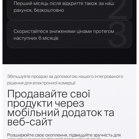
2
Перший місяць після відкриття також за наш
рахунок, безкоштовно
3
Скористайтеся зниженими цінами протягом
наступних 6 місяців
Збільшуйте продажі за допомогою нашого інтегрованого
рішення для електронної комерції
Продавайте свої
продукти через
мобільний додаток та
веб-сайт
Розширюйте своє охоплення, підвищуйте зручність для