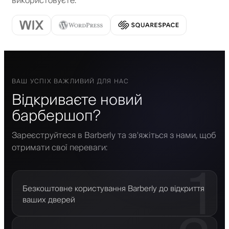
використовуєте
:
ВАШ УСПІХ ВАЖЛИВИЙ ДЛЯ НАС
Відкриваєте новий
барбершоп?
Зареєструйтеся в Barberly та зв'яжіться з нами, щоб
отримати свої переваги:
1
Безкоштовне користування Barberly до відкриття
ваших дверей