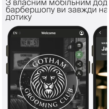
З власним мобільним дод
барбершопу ви завжди на 
дотику