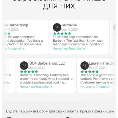
для них
rbershop
Jermaine
Cust
J
C
2025
Dec 11, 2024
Mar 9,
your continued
There's no legit competition for
For US-base
dication. You have a
Barberly. The fact that I know I can
nothing else 
form to do business
reach out to customer support and
you your ow
it. Thank you from
actually get help is a major reason I
within the A
tpilot →
Читати на Trustpilot →
Читати на Tr
op.
stay. Barberly provides a ton of
barbershop 
value for less than most booking
successfully
platforms.
The time fro
on the back 
1804 Barbershop, LLC
Lauren (
1B
L(
highly rec
Mar 9, 2024
Feb 17, 20
e changer when it
Barberly is amazing. Barberly has
The app is a ga
your own
given my company what I needed to
barbers. Worth e
. I've been able
provide a professional booking
Customer servic
ake over
experience for my clients. Their
helps with every
ot →
Читати на Trustpilot →
Читати на Trustp
booking, and have
team has been exceptional,
they need. Defi
ted my wait-list.
responsive, and helpful.
n branded app. I
reat things!
Будьте першим вибором для своїх клієнтів, прямо в їхній кишені