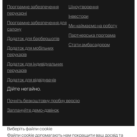
Програмне забезпечення
Ціноутворення
перукарні
Інвестори
Програмне забезпечення для
Ми наймаємо на роботу
салону
Партнерська програма
Додаток для барбершопів
Стати амбасадором
Додаток для мобільних
перукарів
Додаток для індивідуальних
перукарів
Додаток для відвідувачів
Дійте негайно.
Почніть безкоштовну пробну версію
Заплануйте демо-дзвінок
Виберіть файли cookie
Файли cookie допомагають нам покращити ваш досвід та