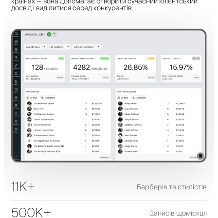
країнах — вона допомагає створити сучасний клієнтський
досвід і виділитися серед конкурентів.
11K+
Барберів та стилістів
500K+
Записів щомісяця