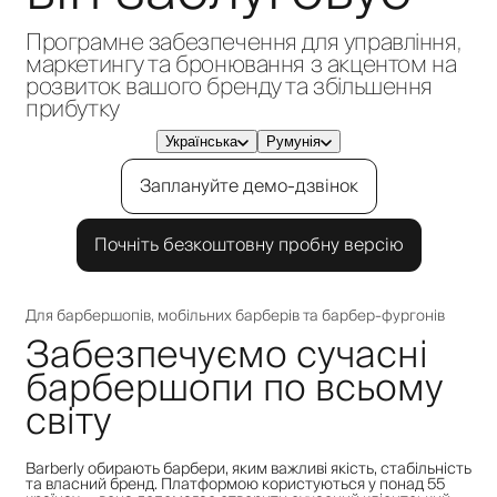
Програмне забезпечення для управління,
маркетингу та бронювання з акцентом на
розвиток вашого бренду та збільшення
прибутку
Українська
Румунія
Заплануйте демо-дзвінок
Почніть безкоштовну пробну версію
Для барбершопів, мобільних барберів та барбер-фургонів
Забезпечуємо сучасні
барбершопи по всьому
світу
Barberly обирають барбери, яким важливі якість, стабільність
та власний бренд. Платформою користуються у понад 55