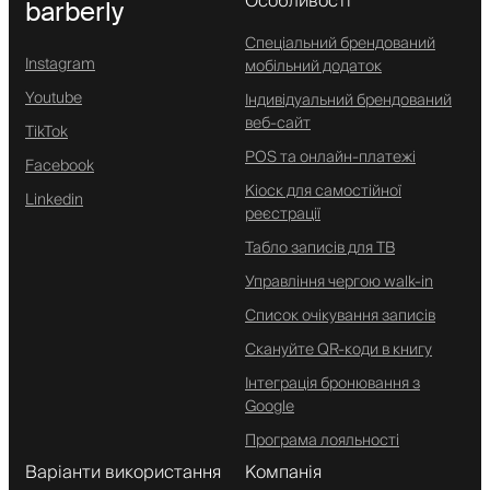
Особливості
barberly
Спеціальний брендований
Instagram
мобільний додаток
Youtube
Індивідуальний брендований
веб-сайт
TikTok
POS та онлайн-платежі
Facebook
Кіоск для самостійної
Linkedin
реєстрації
Табло записів для ТВ
Управління чергою walk-in
Список очікування записів
Скануйте QR-коди в книгу
Інтеграція бронювання з
Google
Програма лояльності
Варіанти використання
Компанія