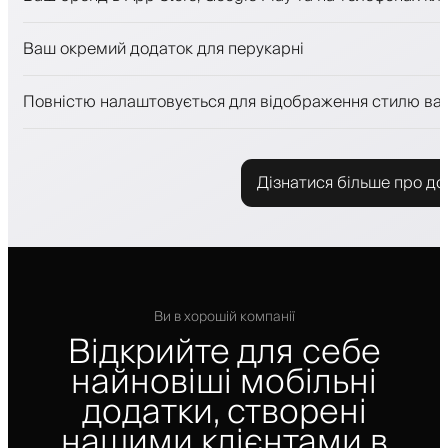
Платежі, застава
Продавати косметику
Ваш окремий додаток для перукарні
Залучайте клієнтів за допомогою програми лояльност
Push-, SMS- та email-сповіщення
Повністю налаштовується для відображення стилю ва
Дізнатися більше про до
Ви в хорошій компанії
Відкрийте для себе
найновіші мобільні
додатки, створені
нашими клієнтами в