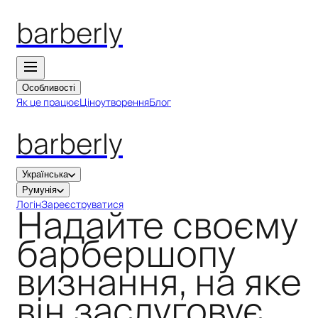
barberly
Особливості
Як це працює
Ціноутворення
Блог
barberly
Українська
Румунія
Надайте своєму
Логін
Зареєструватися
барбершопу
визнання, на яке
він заслуговує