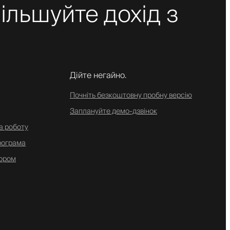
ільшуйте дохід з
Дійте негайно.
Почніть безкоштовну пробну версію
Заплануйте демо-дзвінок
а роботу
рограма
ором