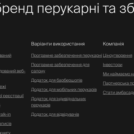
ренд перукарні та зб
Варіанти використання
Компанія
ований
Програмне забезпечення перукарні
Ціноутворення
Програмне забезпечення для
Інвестори
дований веб-
салону
Ми наймаємо н
Додаток для барбершопів
Партнерська п
ежі
Додаток для мобільних перукарів
Стати амбасад
ї реєстрації
Додаток для індивідуальних
В
перукарів
alk-in
Додаток для відвідувачів
аписів
книгу