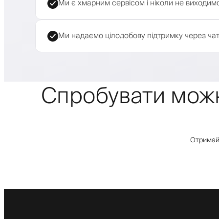
Ми є хмарним сервісом і ніколи не виходимо
Ми надаємо цілодобову підтримку через чат
Спробувати можн
Отримайт