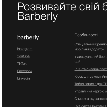
Розвивайте свій б
Barberly
Особливості
barberly
Спеціальний бренд
Instagram
мобільний додаток
Youtube
Індивідуальний брен
сайт
TikTok
POS та онлайн-плат
Facebook
Кіоск для самостійно
Linkedin
Табло записів для Т
Управління чергою w
Список очікування з
Скануйте QR-коди в 