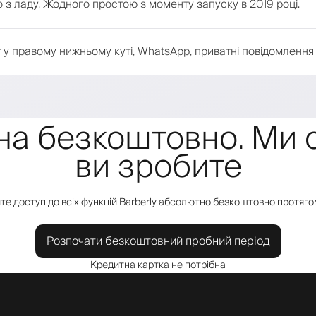
 з ладу. Жодного простою з моменту запуску в 2019 році.
 у правому нижньому куті, WhatsApp, приватні повідомлення
а безкоштовно. Ми 
ви зробите
е доступ до всіх функцій Barberly абсолютно безкоштовно протягом
Розпочати безкоштовний пробний період
Кредитна картка не потрібна