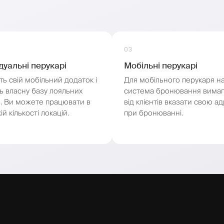
03
дуальні перукарі
Мобільні перукарі
ть свій мобільний додаток і
Для мобільного перукаря н
ть власну базу лояльних
система бронювання вима
ів. Ви можете працювати в
від клієнтів вказати свою а
ій кількості локацій.
при бронюванні.