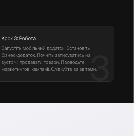
Крок 3: Робота
Запустіть мобільний додаток. Встановіть
3
бізнес-додаток. Почніть записуватись на
зустрічі, продавати товари. Проводьте
маркетингові кампанії. Слідкуйте за звітами.