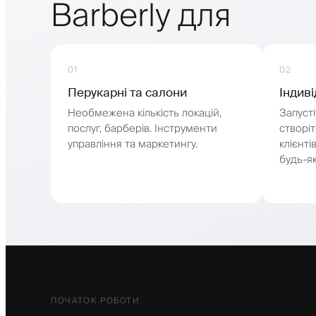
Barberly для
01
02
Перукарні та салони
Індиві
Необмежена кількість локацій,
Запусті
послуг, барберів. Інструменти
створі
управління та маркетингу.
клієнт
будь-як
ПОЧАТОК РОБОТИ