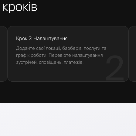
 кроків
Крок 2: Налаштування
Додайте свої локації, барберів, послуги та
1
2
графік роботи. Перевірте налаштування
зустрічей, сповіщень, платежів.