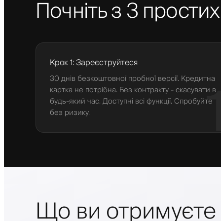
Почніть з 3 простих
Крок 1: Зареєструйтеся
30 днів безкоштовної пробної версії. Кредитна
картка не потрібна. Без контракту - скасувати в
будь-який час. Доступні всі функції. Спробуйте
без ризику.
Що ви отримуєте