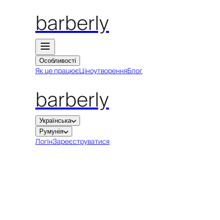
barberly
Особливості
Як це працює
Ціноутворення
Блог
barberly
Українська
Румунія
Логін
Зареєструватися