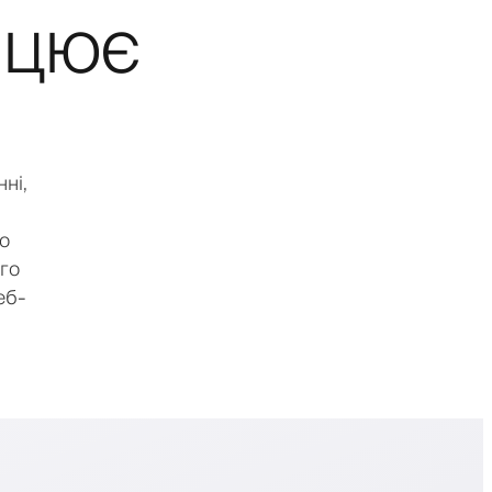
рацює
ні,
го
ого
еб-