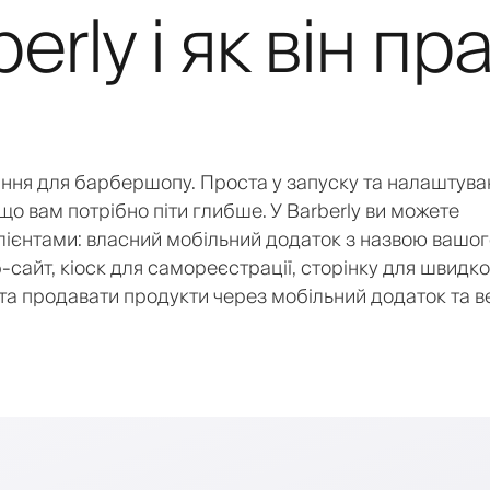
erly і як він п
ання для барбершопу. Проста у запуску та налаштуван
 вам потрібно піти глибше. У Barberly ви можете
клієнтами: власний мобільний додаток з назвою вашо
еб-сайт, кіоск для самореєстрації, сторінку для швидк
та продавати продукти через мобільний додаток та в