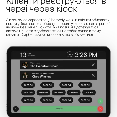
Клієнти реєструються в
черзі через кіоск
З кіоском самореєстрації Barberly walk-in клієнти обирають
послугу, бажаного барбера та приєднуються до електронної
черги — без рецепціоніста. Їхня позиція відстежується
автоматично та відображається на табло записів, тому і
клієнти, і барбери завжди знають, що відбувається.