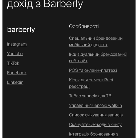
дохід з Barberly
Особливості
barberly
Спеціальний брендований
Instagram
мобільний додаток
Youtube
Індивідуальний брендований
веб-сайт
TikTok
POS та онлайн-платежі
Facebook
Кіоск для самостійної
Linkedin
реєстрації
Табло записів для ТВ
Управління чергою walk-in
Список очікування записів
Скануйте QR-коди в книгу
Інтеграція бронювання з