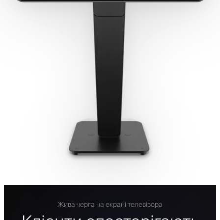
Жива черга на екрані телевізора