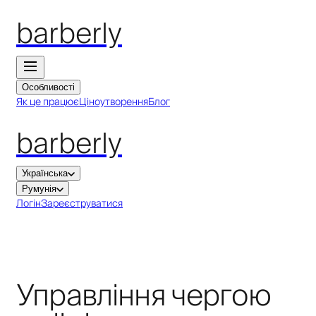
barberly
Особливості
Як це працює
Ціноутворення
Блог
barberly
Українська
Румунія
Логін
Зареєструватися
Управління чергою