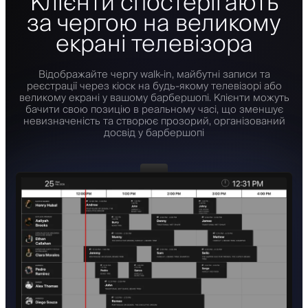
Клієнти спостерігають
за чергою на великому
екрані телевізора
Відображайте чергу walk-in, майбутні записи та
реєстрації через кіоск на будь-якому телевізорі або
великому екрані у вашому барбершопі. Клієнти можуть
бачити свою позицію в реальному часі, що зменшує
невизначеність та створює прозорий, організований
досвід у барбершопі