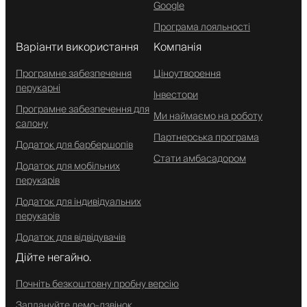
Google
Програма лояльності
Варіанти використання
Компанія
Програмне забезпечення
Ціноутворення
перукарні
Інвестори
Програмне забезпечення для
Ми наймаємо на роботу
салону
Партнерська програма
Додаток для барбершопів
Стати амбасадором
Додаток для мобільних
перукарів
Додаток для індивідуальних
перукарів
Додаток для відвідувачів
Дійте негайно.
Почніть безкоштовну пробну версію
Заплануйте демо-дзвінок