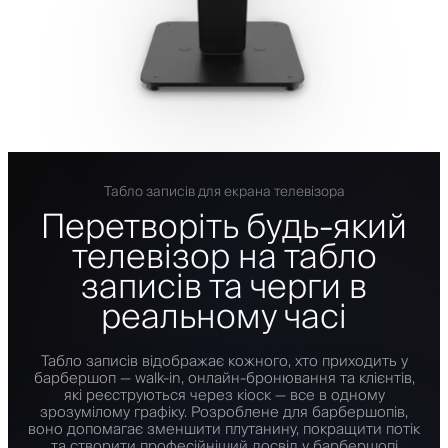
Табло записів для екрана телевізора
Перетворіть будь-який
телевізор на табло
записів та черги в
реальному часі
Табло записів відображає кожного, хто приходить у
барбершоп — walk-in, онлайн-бронювання та клієнтів,
які реєструються через кіоск — все в одному
зрозумілому графіку. Розроблене для барбершопів,
воно допомагає зменшити плутанину, покращити потік
та створити професійніший досвід у барбершопі