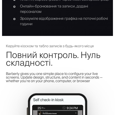
Онлайн-бронювання та записи, додані
персоналом
Зрозуміле відображення графіка на поточні робочі
години
Керуйте кіоском та табло записів з будь-якого місця
Повний контроль. Нуль
складності.
Barberly gives you one simple place to configure your live
screens. Update design, structure, and content in seconds —
whether you're on your phone, computer, or browser