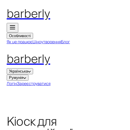
barberly
Особливості
Як це працює
Ціноутворення
Блог
barberly
Українська
Румунія
Логін
Зареєструватися
Кіоск для