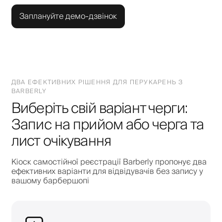
Заплануйте демо-дзвінок
ДВА ЕФЕКТИВНИХ РІШЕННЯ ДЛЯ ПЕРУКАРЕНЬ З
BARBERLY
Виберіть свій варіант черги:
Запис на прийом або черга та
лист очікування
Кіоск самостійної реєстрації Barberly пропонує два
ефективних варіанти для відвідувачів без запису у
вашому барбершопі