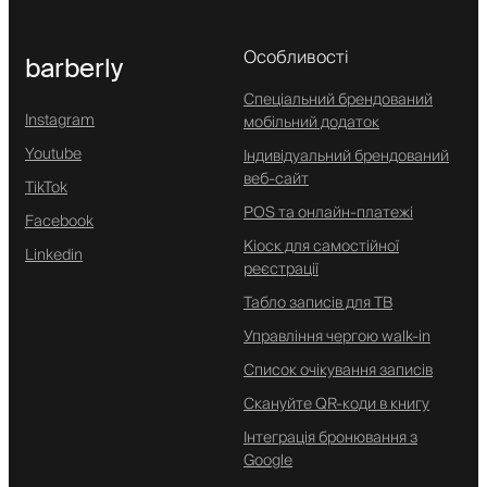
Особливості
barberly
Спеціальний брендований
Instagram
мобільний додаток
Youtube
Індивідуальний брендований
веб-сайт
TikTok
POS та онлайн-платежі
Facebook
Кіоск для самостійної
Linkedin
реєстрації
Табло записів для ТВ
Управління чергою walk-in
Список очікування записів
Скануйте QR-коди в книгу
Інтеграція бронювання з
Google