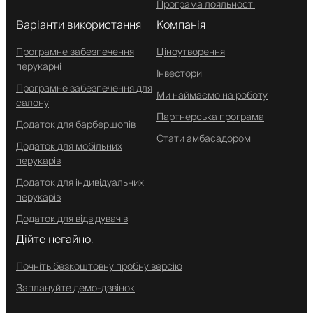
Програма лояльності
Варіанти використання
Компанія
Програмне забезпечення
Ціноутворення
перукарні
Інвестори
Програмне забезпечення для
Ми наймаємо на роботу
салону
Партнерська програма
Додаток для барбершопів
Стати амбасадором
Додаток для мобільних
перукарів
Додаток для індивідуальних
перукарів
Додаток для відвідувачів
Дійте негайно.
Почніть безкоштовну пробну версію
Заплануйте демо-дзвінок