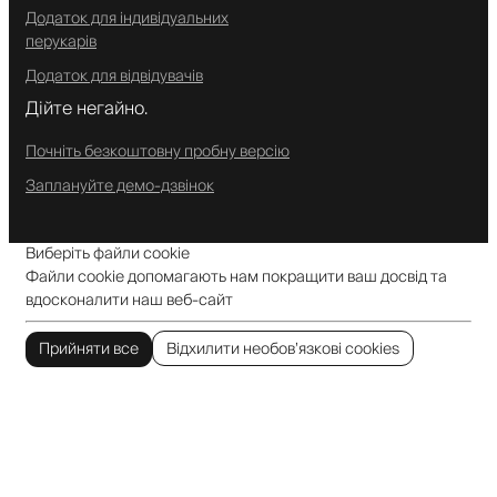
Додаток для індивідуальних
перукарів
Додаток для відвідувачів
Дійте негайно.
Почніть безкоштовну пробну версію
Заплануйте демо-дзвінок
Виберіть файли cookie
Файли cookie допомагають нам покращити ваш досвід та
вдосконалити наш веб-сайт
Прийняти все
Відхилити необов’язкові cookies