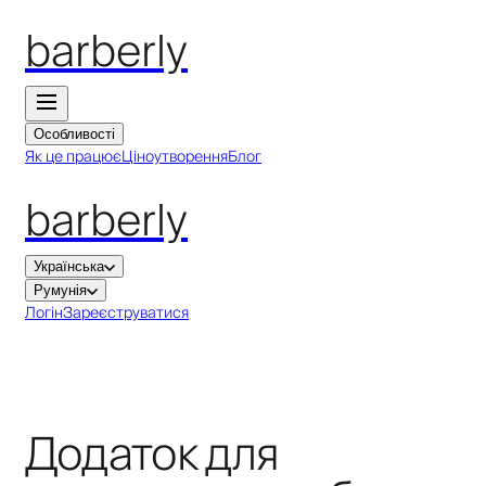
barberly
Особливості
Як це працює
Ціноутворення
Блог
barberly
Українська
Румунія
Логін
Зареєструватися
Додаток для