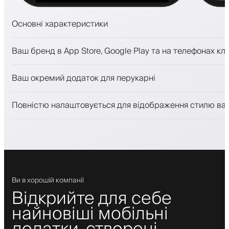
Основні характеристики
Запис на прийом та лист очікування
Ваш бренд в App Store, Google Play та на телефонах клі
Платежі, застава
Продавати косметику
Ваш окремий додаток для перукарні
Залучайте клієнтів за допомогою програми лояльност
Push-, SMS- та email-сповіщення
Повністю налаштовується для відображення стилю ва
Ви в хорошій компанії
Відкрийте для себе
найновіші мобільні