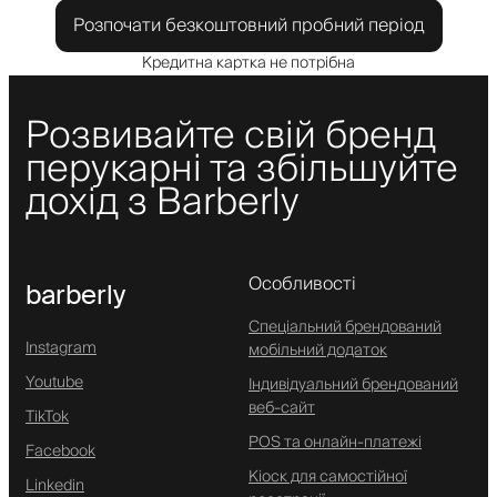
Розпочати безкоштовний пробний період
Кредитна картка не потрібна
Розвивайте свій бренд
перукарні та збільшуйте
дохід з Barberly
Особливості
barberly
Спеціальний брендований
Instagram
мобільний додаток
Youtube
Індивідуальний брендований
веб-сайт
TikTok
POS та онлайн-платежі
Facebook
Кіоск для самостійної
Linkedin