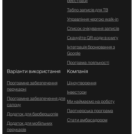
реєстрації
Табло записів для ТВ
Управління чергою walk-in
Список очікування записів
Скануйте QR-коди в книгу
Інтеграція бронювання з
Google
Програма лояльності
Варіанти використання
Компанія
Програмне забезпечення
Ціноутворення
перукарні
Інвестори
Програмне забезпечення для
Ми наймаємо на роботу
салону
Партнерська програма
Додаток для барбершопів
Стати амбасадором
Додаток для мобільних
перукарів