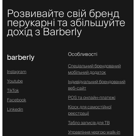
Розвивайте свій бренд
перукарні та збільшуйте
дохід з Barberly
Особливості
barberly
Спеціальний брендований
Instagram
мобільний додаток
Youtube
Індивідуальний брендований
веб-сайт
TikTok
POS та онлайн-платежі
Facebook
Кіоск для самостійної
Linkedin
реєстрації
Табло записів для ТВ
Управління чергою walk-in