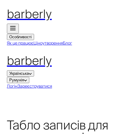
barberly
Особливості
Як це працює
Ціноутворення
Блог
barberly
Українська
Румунія
Логін
Зареєструватися
Табло записів для