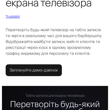
екрана телевізора
Trustpilot
Перетворіть будь-який телевізор на табло записів
та черги в реальному часі для вашого барбершопу.
Відображайте майбутні записи, walk-in клієнтів та
реєстрації через кіоск в одному зрозумілому
графіку, видимому для персоналу та клієнтів.
Заплануйте демо-дзвінок
Табло записів для екрана телевізора
Перетворіть будь-який