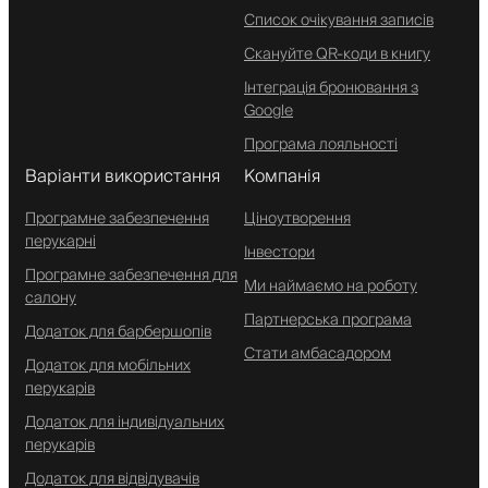
Список очікування записів
Скануйте QR-коди в книгу
Інтеграція бронювання з
Google
Програма лояльності
Варіанти використання
Компанія
Програмне забезпечення
Ціноутворення
перукарні
Інвестори
Програмне забезпечення для
Ми наймаємо на роботу
салону
Партнерська програма
Додаток для барбершопів
Стати амбасадором
Додаток для мобільних
перукарів
Додаток для індивідуальних
перукарів
Додаток для відвідувачів