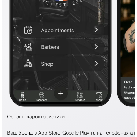
Основні характеристики
Запис на прийом та лист очікування
Ваш бренд в App Store, Google Play та на телефонах клі
Платежі, застава