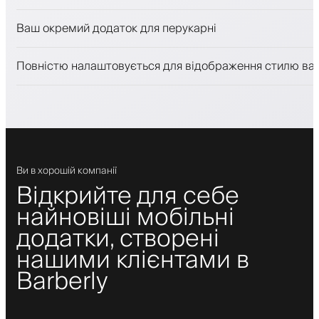
Продавати косметику
Ваш окремий додаток для перукарні
Залучайте клієнтів за допомогою програми лояльност
Push-, SMS- та email-сповіщення
Повністю налаштовується для відображення стилю ва
Ви в хорошій компанії
Відкрийте для себе
найновіші мобільні
додатки, створені
нашими клієнтами в
Barberly