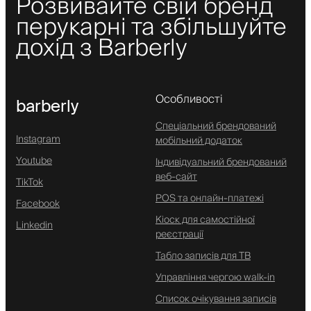
Розвивайте свій бренд
перукарні та збільшуйте
дохід з Barberly
Особливості
barberly
Спеціальний брендований
Instagram
мобільний додаток
Youtube
Індивідуальний брендований
веб-сайт
TikTok
POS та онлайн-платежі
Facebook
Кіоск для самостійної
Linkedin
реєстрації
Табло записів для ТВ
Управління чергою walk-in
Список очікування записів