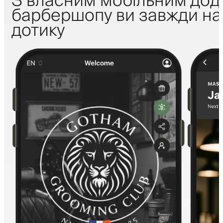
З власним мобільним дод
барбершопу ви завжди на 
дотику