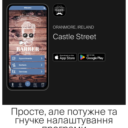
ORANMORE, IRELAND
Castle Street
Просте, але потужне та
гнучке налаштування