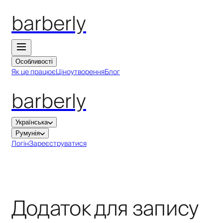
barberly
Особливості
Як це працює
Ціноутворення
Блог
barberly
Українська
Румунія
Логін
Зареєструватися
Додаток для запису