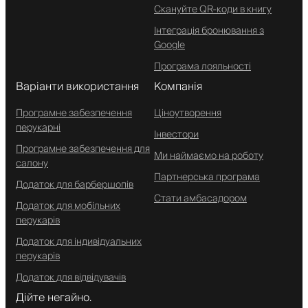
Скануйте QR-коди в книгу
Інтеграція бронювання з
Google
Програма лояльності
Варіанти використання
Компанія
Програмне забезпечення
Ціноутворення
перукарні
Інвестори
Програмне забезпечення для
Ми наймаємо на роботу
салону
Партнерська програма
Додаток для барбершопів
Стати амбасадором
Додаток для мобільних
перукарів
Додаток для індивідуальних
перукарів
Додаток для відвідувачів
Дійте негайно.