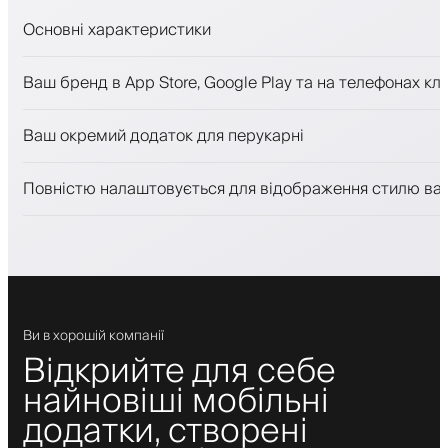
Основні характеристики
Запис на прийом та лист очікування
Ваш бренд в App Store, Google Play та на телефонах клі
Платежі, застава
Продавати косметику
Ваш окремий додаток для перукарні
Залучайте клієнтів за допомогою програми лояльност
Push-, SMS- та email-сповіщення
Повністю налаштовується для відображення стилю ва
Ви в хорошій компанії
Відкрийте для себе
найновіші мобільні
додатки, створені