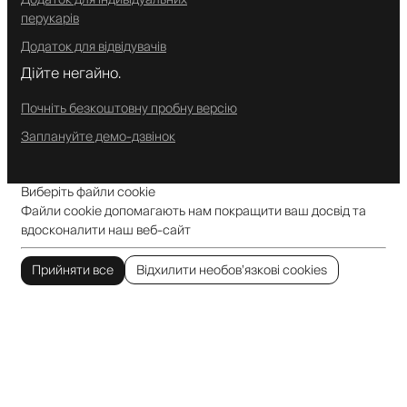
перукарів
Додаток для відвідувачів
Дійте негайно.
Почніть безкоштовну пробну версію
Заплануйте демо-дзвінок
Виберіть файли cookie
Файли cookie допомагають нам покращити ваш досвід та
вдосконалити наш веб-сайт
Прийняти все
Відхилити необов’язкові cookies