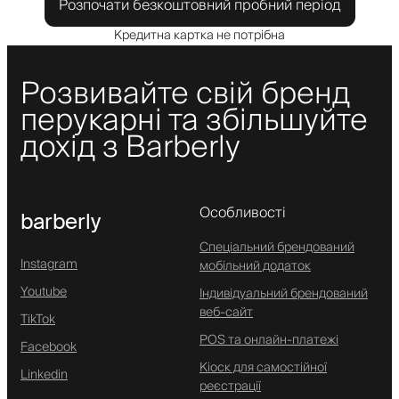
Розпочати безкоштовний пробний період
Кредитна картка не потрібна
Розвивайте свій бренд
перукарні та збільшуйте
дохід з Barberly
Особливості
barberly
Спеціальний брендований
Instagram
мобільний додаток
Youtube
Індивідуальний брендований
веб-сайт
TikTok
POS та онлайн-платежі
Facebook
Кіоск для самостійної
Linkedin
реєстрації