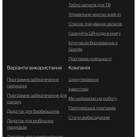
Табло записів для ТВ
Управління чергою walk-in
Список очікування записів
Скануйте QR-коди в книгу
Інтеграція бронювання з
Google
Програма лояльності
Варіанти використання
Компанія
Програмне забезпечення
Ціноутворення
перукарні
Інвестори
Програмне забезпечення для
Ми наймаємо на роботу
салону
Партнерська програма
Додаток для барбершопів
Стати амбасадором
Додаток для мобільних
перукарів
Додаток для індивідуальних