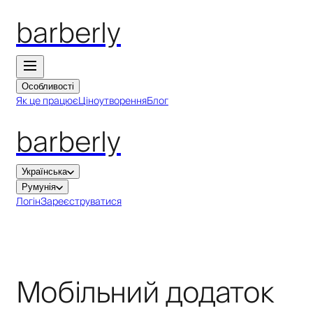
barberly
Особливості
Як це працює
Ціноутворення
Блог
barberly
Українська
Румунія
Логін
Зареєструватися
Мобільний додаток