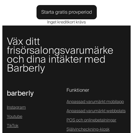
Starta gratis provperiod
Inget kreditkort krävs
Väx ditt
frisörsalongsvarumärke
och dina intäkter med
Barberly
Funktioner
barberly
Anpassad varumärkt mobilapp
Instagram
Anpassad varumärkt webbplats
Youtube
POS och onlinebetalningar
TikTok
Självincheckning-kiosk