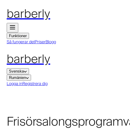
barberly
Funktioner
Så fungerar det
Priser
Blogg
barberly
Svenska
Rumänien
Logga in
Registrera dig
Frisörsalongsprogramv