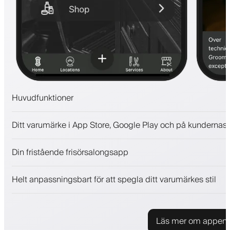
Huvudfunktioner
Bokningar och väntelista
Ditt varumärke i App Store, Google Play och på kundernas 
Betalningar, depositionsavgift
Sälj skönhetsprodukter
Din fristående frisörsalongsapp
Engagera kunder med ett lojalitetsprogram
Push-, SMS- och e-postaviseringar
Helt anpassningsbart för att spegla ditt varumärkes stil
Läs mer om appen