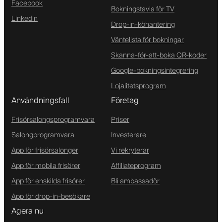
Facebook
Bokningstavla för TV
Linkedin
Drop-in-köhantering
Väntelista för bokningar
Skanna-för-att-boka QR-koder
Google-bokningsintegrering
Lojalitetsprogram
Användningsfall
Företag
Frisörsalongsprogramvara
Priser
Salongprogramvara
Investerare
App för frisörsalonger
Vi rekryterar
App för mobila frisörer
Affiliateprogram
App för enskilda frisörer
Bli ambassadör
App för drop-in-besökare
Agera nu