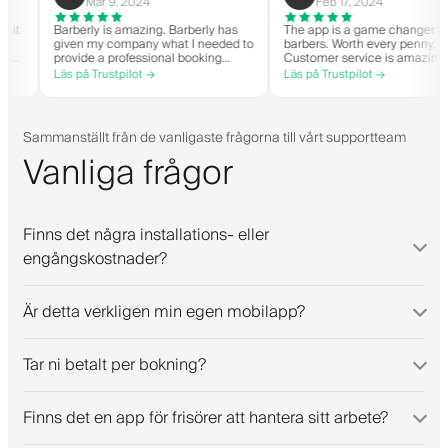
Mar 9, 2024
Feb 17, 2024
 when it
Barberly is amazing. Barberly has
The app is a game change
given my company what I needed to
barbers. Worth every pen
en able
provide a professional booking
Customer service is ama
experience for my clients. Their
helps with everything or 
Läs på Trustpilot →
Läs på Trustpilot →
 and have
team has been exceptional,
they need. Definitely re
it-list.
responsive, and helpful.
 app. I
gs!
Sammanställt från de vanligaste frågorna till vårt supportteam
Vanliga frågor
Finns det några installations- eller
engångskostnader?
Är detta verkligen min egen mobilapp?
Tar ni betalt per bokning?
Finns det en app för frisörer att hantera sitt arbete?