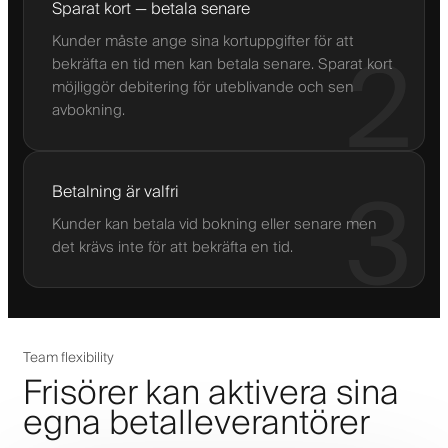
Sparat kort — betala senare
Kunder måste ange sina kortuppgifter för att
2
bekräfta en tid men kan betala senare. Sparat kort
möjliggör debitering för uteblivande och sen
avbokning.
3
Betalning är valfri
Kunder kan betala vid bokning eller senare men
det krävs inte för att bekräfta en tid.
Team flexibility
Frisörer kan aktivera sina
egna betalleverantörer