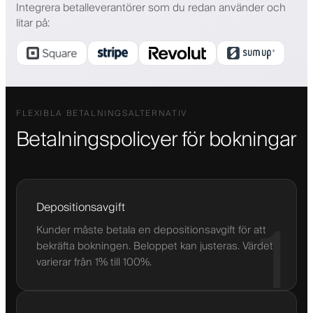
Integrera betalleverantörer som du redan använder och
litar på
:
FLEXIBLA BETALNINGSALTERNATIV
Betalningspolicyer för bokningar
Depositionsavgift
1
Kunder måste betala en depositionsavgift för att
bekräfta bokningen. Beloppet kan justeras. Värdet
varierar från 1% till 100%.