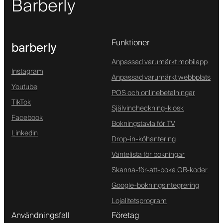
Barberly
Funktioner
barberly
Anpassad varumärkt mobilapp
Instagram
Anpassad varumärkt webbplats
Youtube
POS och onlinebetalningar
TikTok
Självincheckning-kiosk
Facebook
Bokningstavla för TV
Linkedin
Drop-in-köhantering
Väntelista för bokningar
Skanna-för-att-boka QR-koder
Google-bokningsintegrering
Lojalitetsprogram
Användningsfall
Företag