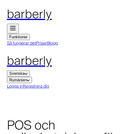
barberly
Funktioner
Så fungerar det
Priser
Blogg
barberly
Svenska
Rumänien
Logga in
Registrera dig
POS och