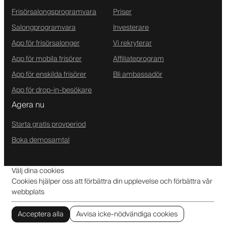
Frisörsalongsprogramvara
Priser
Salongprogramvara
Investerare
App för frisörsalonger
Vi rekryterar
App för mobila frisörer
Affiliateprogram
App för enskilda frisörer
Bli ambassadör
App för drop-in-besökare
Agera nu
Starta gratis provperiod
Boka demosamtal
Välj dina cookies
Cookies hjälper oss att förbättra din upplevelse och förbättra vår
webbplats
Acceptera alla
Avvisa icke-nödvändiga cookies