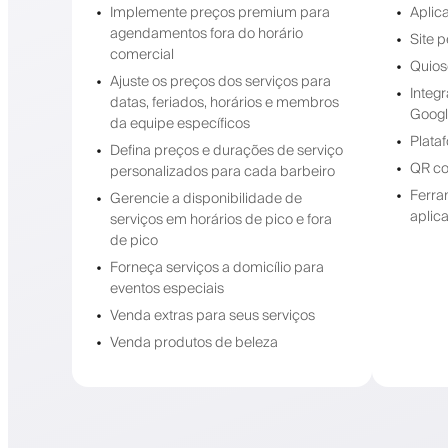
Implemente preços premium para
Aplic
agendamentos fora do horário
Site 
comercial
Quios
Ajuste os preços dos serviços para
Integ
datas, feriados, horários e membros
Googl
da equipe específicos
Plata
Defina preços e durações de serviço
QR co
personalizados para cada barbeiro
Ferra
Gerencie a disponibilidade de
aplic
serviços em horários de pico e fora
de pico
Forneça serviços a domicílio para
eventos especiais
Venda extras para seus serviços
Venda produtos de beleza