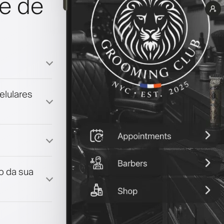
e de
elulares
lidade
lo da sua