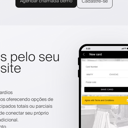
Agendar chamada demo
Cadastre-se
s pelo seu
site
ardios
os oferecendo opções de
pados totais ou parciais
e conectar seu próprio
dicional.
nto