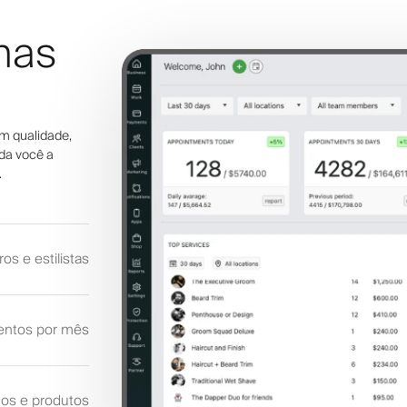
nas
m qualidade,
da você a
.
ros e estilistas
ntos por mês
os e produtos