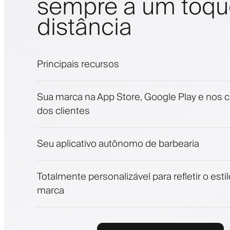
sempre a um toqu
distância
Principais recursos
Agendamentos e lista de espera
Sua marca na App Store, Google Play e nos c
Pagamentos, depósito caução
dos clientes
Venda produtos de beleza
Envolva clientes com um programa de fide
Notificações push, SMS e email
Seu aplicativo autônomo de barbearia
Totalmente personalizável para refletir o esti
marca