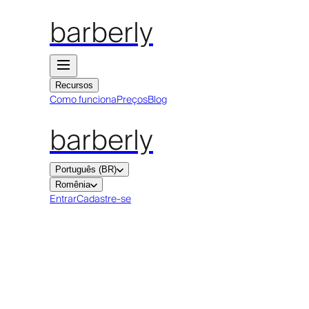
barberly
Recursos
Como funciona
Preços
Blog
barberly
Português (BR)
Romênia
Entrar
Cadastre-se