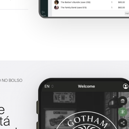
O NO BOLSO
e
tá