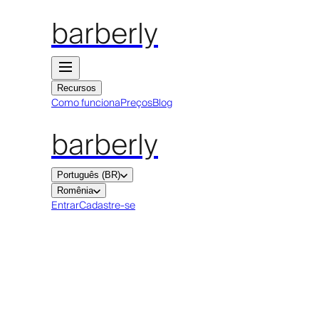
barberly
Recursos
Como funciona
Preços
Blog
barberly
Português (BR)
Romênia
Entrar
Cadastre-se