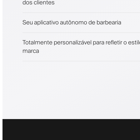
dos clientes
Venda produtos de beleza
Envolva clientes com um programa de fide
Notificações push, SMS e email
Seu aplicativo autônomo de barbearia
Totalmente personalizável para refletir o esti
marca