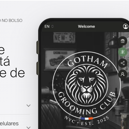
O NO BOLSO
e
tá
e de
elulares