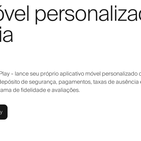
óvel personaliz
ia
Play - lance seu próprio aplicativo móvel personalizado
depósito de segurança, pagamentos, taxas de ausência 
rama de fidelidade e avaliações.
ly