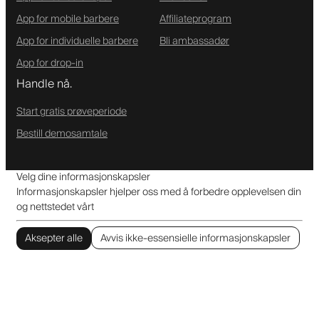
App for mobile barbere
Affiliateprogram
App for individuelle barbere
Bli ambassadør
App for drop-in
Handle nå.
Start gratis prøveperiode
Bestill demosamtale
Velg dine informasjonskapsler
Informasjonskapsler hjelper oss med å forbedre opplevelsen din
og nettstedet vårt
Aksepter alle
Avvis ikke-essensielle informasjonskapsler