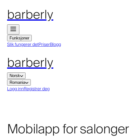
barberly
Funksjoner
Slik fungerer det
Priser
Blogg
barberly
Norsk
Romania
Logg inn
Registrer deg
Mobilapp for salonger