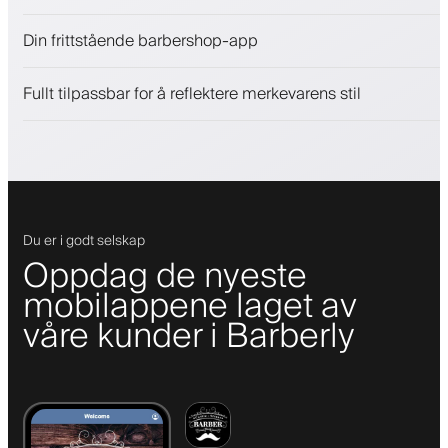
Selg skjønnhetsprodukter
Din frittstående barbershop-app
Engasjer kunder med et lojalitetsprogram
Push-, SMS- og e-postvarsler
Fullt tilpassbar for å reflektere merkevarens stil
Du er i godt selskap
Oppdag de nyeste
mobilappene laget av
våre kunder i Barberly