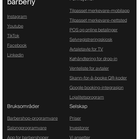
barberly
Tilpasset merkevare-mobilapp
Instagram
Tilpasset merkevare-nettsted
Youtube
POS og online betalinger
TikTok
Selvregistreringskiosk
Facebook
Avtaletavle for TV
Linkedin
Køhåndtering for drop-in
Venteliste for avtaler
Skann-for-å-booke QR-koder
Google booking-integrasjon
Lojalitetsprogram
Bruksområder
Selskap
Barbershop-programvare
Priser
Salongprogramvare
Investorer
App for barbershoper
Vi ansetter