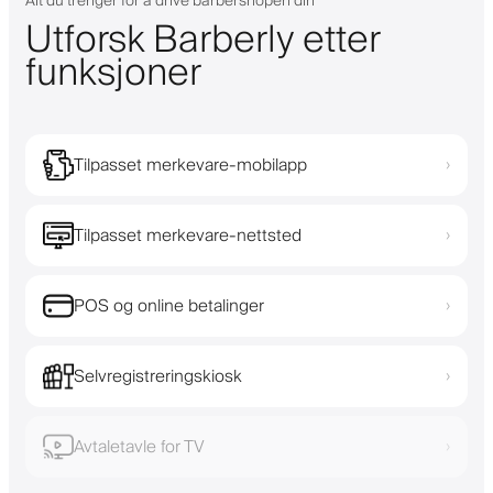
Alt du trenger for å drive barbershopen din
Utforsk Barberly etter
funksjoner
Tilpasset merkevare-mobilapp
›
Tilpasset merkevare-nettsted
›
POS og online betalinger
›
Selvregistreringskiosk
›
Avtaletavle for TV
›