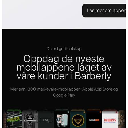
Les mer om appen
Du er i godt selskap
Oppdag de nyeste
mobilappene laget av
våre kunder i Barberly
Mer enn 1300 merkevare-mobilapper i Apple App Store og
Google Play