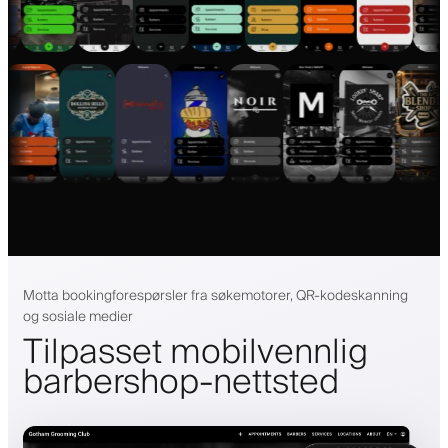
Motta bookingforespørsler fra søkemotorer, QR-kodeskanning
og sosiale medier
Tilpasset mobilvennlig
barbershop-nettsted