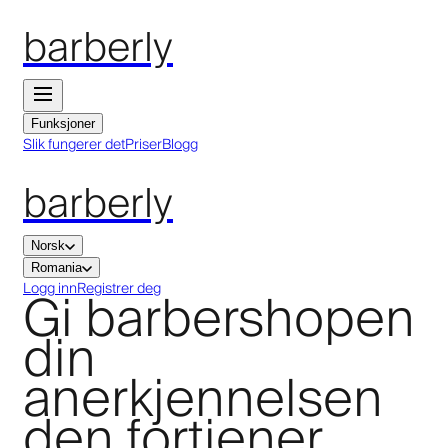
barberly
Funksjoner
Slik fungerer det
Priser
Blogg
barberly
Norsk
Romania
Gi barbershopen
Logg inn
Registrer deg
din
anerkjennelsen
den fortjener