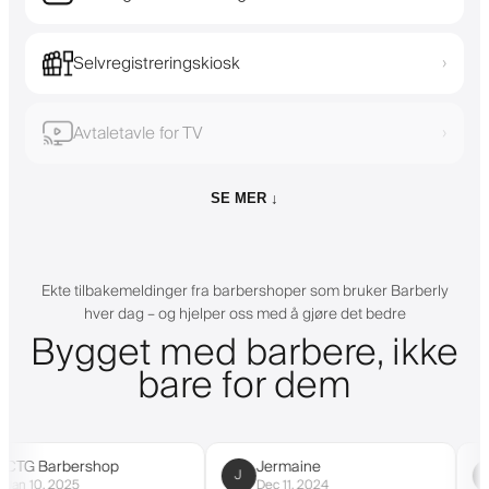
Selvregistreringskiosk
›
Avtaletavle for TV
›
SE MER ↓
Ekte tilbakemeldinger fra barbershoper som bruker Barberly
hver dag – og hjelper oss med å gjøre det bedre
Bygget med barbere, ikke
bare for dem
arbershop
Jermaine
Cust
J
C
 2025
Dec 11, 2024
Mar 9