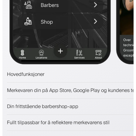
Hovedfunksjoner
Avtaler og venteliste
Merkevaren din på App Store, Google Play og kundenes te
Betalinger, sikkerhetsdepositum
Selg skjønnhetsprodukter
Din frittstående barbershop-app
Engasjer kunder med et lojalitetsprogram
Push-, SMS- og e-postvarsler
Fullt tilpassbar for å reflektere merkevarens stil