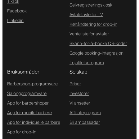
TikTok
Selvregistreringskiosk
Facebook
Avtaletavle for TV
Linkedin
Køhåndtering for drop-in
Venteliste for avtaler
Skann-for-å-booke QR-koder
Google booking-integrasjon
Lojalitetsprogram
Bruksområder
Selskap
Barbershop-programvare
Priser
Salongprogramvare
Investorer
App for barbershoper
Vi ansetter
App for mobile barbere
Affiliateprogram
App for individuelle barbere
Bli ambassadør
App for drop-in