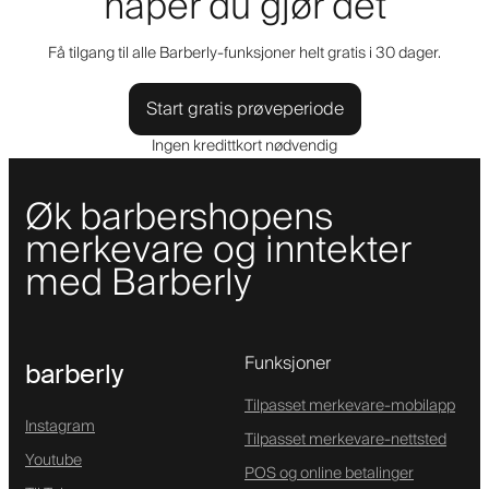
håper du gjør det
Få tilgang til alle Barberly-funksjoner helt gratis i 30 dager.
Start gratis prøveperiode
Ingen kredittkort nødvendig
Øk barbershopens
merkevare og inntekter
med Barberly
Funksjoner
barberly
Tilpasset merkevare-mobilapp
Instagram
Tilpasset merkevare-nettsted
Youtube
POS og online betalinger