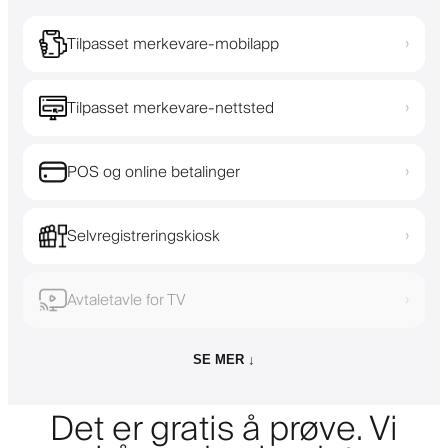
Tilpasset merkevare-mobilapp
›
Tilpasset merkevare-nettsted
›
POS og online betalinger
›
Selvregistreringskiosk
›
Avtaletavle for TV
›
SE MER ↓
Det er gratis å prøve. Vi