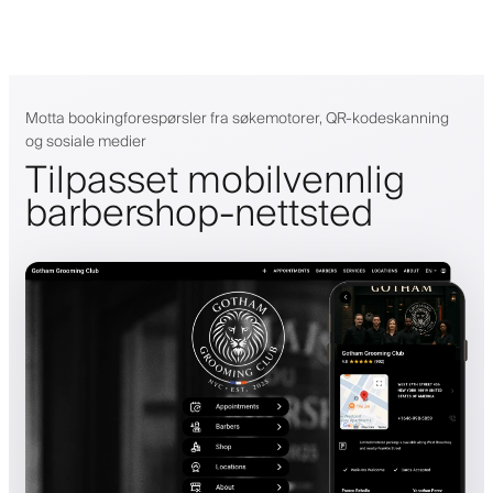
Motta bookingforespørsler fra søkemotorer, QR-kodeskanning
og sosiale medier
Tilpasset mobilvennlig
barbershop-nettsted