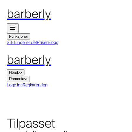
barberly
Funksjoner
Slik fungerer det
Priser
Blogg
barberly
Norsk
Romania
Logg inn
Registrer deg
Tilpasset