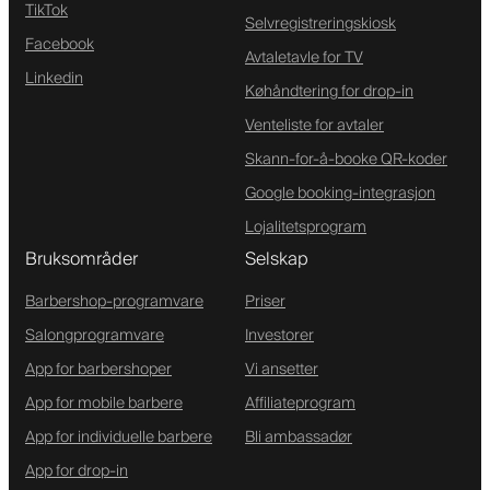
TikTok
Selvregistreringskiosk
Facebook
Avtaletavle for TV
Linkedin
Køhåndtering for drop-in
Venteliste for avtaler
Skann-for-å-booke QR-koder
Google booking-integrasjon
Lojalitetsprogram
Bruksområder
Selskap
Barbershop-programvare
Priser
Salongprogramvare
Investorer
App for barbershoper
Vi ansetter
App for mobile barbere
Affiliateprogram
App for individuelle barbere
Bli ambassadør
App for drop-in