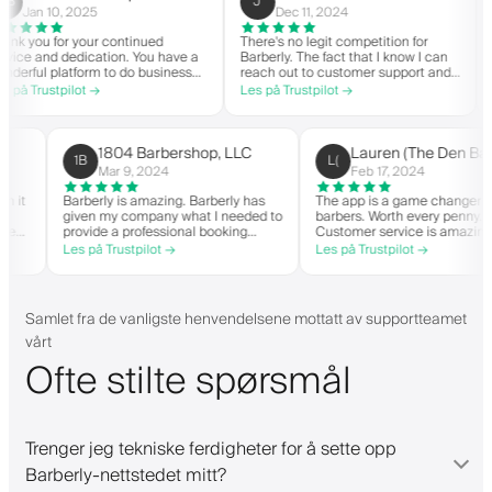
J
C
Jan 10, 2025
Dec 11, 2024
 you for your continued
There's no legit competition for
For
e and dedication. You have a
Barberly. The fact that I know I can
noth
ful platform to do business
reach out to customer support and
you
ood spirit. Thank you from
actually get help is a major reason I
with
 Trustpilot →
Les på Trustpilot →
Les 
arbershop.
stay. Barberly provides a ton of
bar
value for less than most booking
succ
platforms.
The
on 
1804 Barbershop, LLC
Lauren (The Den
1B
L(
hig
Mar 9, 2024
Feb 17, 2024
 when it
Barberly is amazing. Barberly has
The app is a game chang
given my company what I needed to
barbers. Worth every pen
en able
provide a professional booking
Customer service is ama
experience for my clients. Their
helps with everything or
Les på Trustpilot →
Les på Trustpilot →
 and have
team has been exceptional,
they need. Definitely r
it-list.
responsive, and helpful.
d app. I
gs!
Samlet fra de vanligste henvendelsene mottatt av supportteamet
vårt
Ofte stilte spørsmål
Trenger jeg tekniske ferdigheter for å sette opp
Barberly-nettstedet mitt?