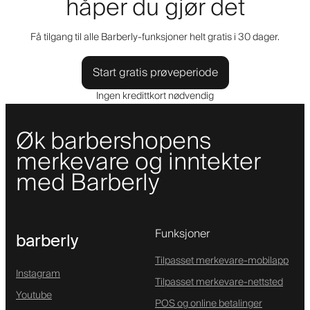
håper du gjør det
Få tilgang til alle Barberly-funksjoner helt gratis i 30 dager.
Start gratis prøveperiode
Ingen kredittkort nødvendig
Øk barbershopens
merkevare og inntekter
med Barberly
Funksjoner
barberly
Tilpasset merkevare-mobilapp
Instagram
Tilpasset merkevare-nettsted
Youtube
POS og online betalinger