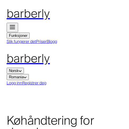
barberly
Funksjoner
Slik fungerer det
Priser
Blogg
barberly
Norsk
Romania
Logg inn
Registrer deg
Køhåndtering for