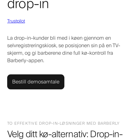
drop-in
Trustpilot
La drop-in-kunder bli med i køen gjennom en
selvregistreringskiosk, se posisjonen sin på en TV-
skjerm, og gi barberene dine full kø-kontroll fra
Barberly-appen.
Bestill demosamtale
TO EFFEKTIVE DROP-IN-LØSNINGER MED BARBERLY
Velg ditt kø-alternativ: Drop-in-