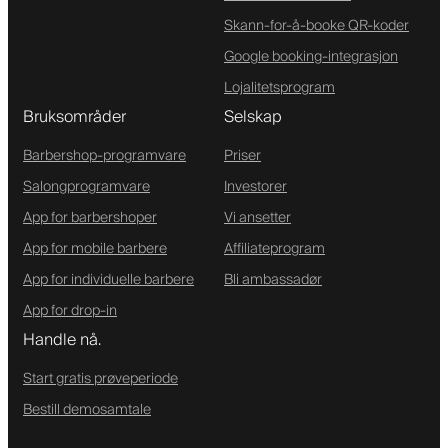
Skann-for-å-booke QR-koder
Google booking-integrasjon
Lojalitetsprogram
Bruksområder
Selskap
Barbershop-programvare
Priser
Salongprogramvare
Investorer
App for barbershoper
Vi ansetter
App for mobile barbere
Affiliateprogram
App for individuelle barbere
Bli ambassadør
App for drop-in
Handle nå.
Start gratis prøveperiode
Bestill demosamtale