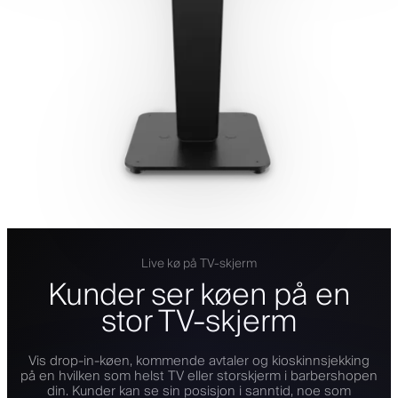
Live kø på TV-skjerm
Kunder ser køen på en
stor TV-skjerm
Vis drop-in-køen, kommende avtaler og kioskinnsjekking
på en hvilken som helst TV eller storskjerm i barbershopen
din. Kunder kan se sin posisjon i sanntid, noe som