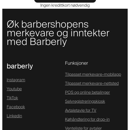
Ingen kredittkort nødvendig
Øk barbershopens
merkevare og inntekter
med Barberly
Funksjoner
barberly
Tilpasset merkevare-mobilapp
Instagram
Tilpasset merkevare-nettsted
Youtube
POS og online betalinger
TikTok
Selvregistreringskiosk
Facebook
Avtaletavle for TV
Linkedin
Køhåndtering for drop-in
Venteliste for avtaler