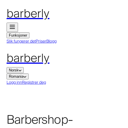
barberly
Funksjoner
Slik fungerer det
Priser
Blogg
barberly
Norsk
Romania
Logg inn
Registrer deg
Barbershop-