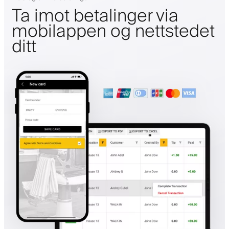
Ta imot betalinger via
mobilappen og nettstedet
ditt