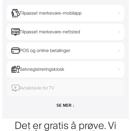
Tilpasset merkevare-mobilapp
›
Tilpasset merkevare-nettsted
›
POS og online betalinger
›
Selvregistreringskiosk
›
Avtaletavle for TV
›
SE MER ↓
Det er gratis å prøve. Vi