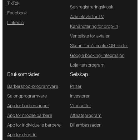
TikTok
Selvregistreringskiosk
Facebook
Avtaletavle for TV
Linkedin
Køhåndtering for drop-in
Venteliste for avtaler
Skann-for-å-booke QR-koder
Google booking-integrasjon
Lojalitetsprogram
Bruksområder
Selskap
Barbershop-programvare
Priser
Salongprogramvare
Investorer
App for barbershoper
Vi ansetter
App for mobile barbere
Affiliateprogram
App for individuelle barbere
Bli ambassadør
App for drop-in