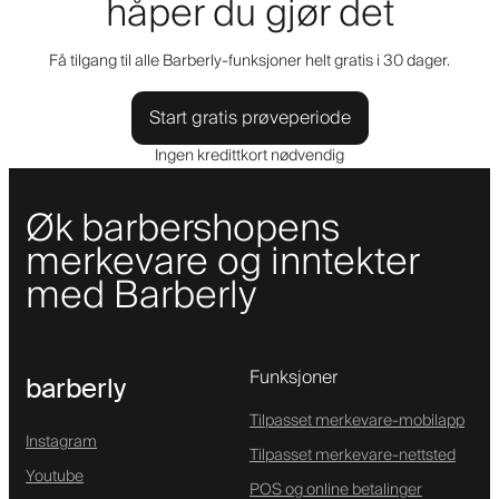
håper du gjør det
Få tilgang til alle Barberly-funksjoner helt gratis i 30 dager.
Start gratis prøveperiode
Ingen kredittkort nødvendig
Øk barbershopens
merkevare og inntekter
med Barberly
Funksjoner
barberly
Tilpasset merkevare-mobilapp
Instagram
Tilpasset merkevare-nettsted
Youtube
POS og online betalinger