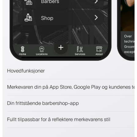
Hovedfunksjoner
Avtaler og venteliste
Merkevaren din på App Store, Google Play og kundenes te
Betalinger, sikkerhetsdepositum
Selg skjønnhetsprodukter
Din frittstående barbershop-app
Engasjer kunder med et lojalitetsprogram
Push-, SMS- og e-postvarsler
Fullt tilpassbar for å reflektere merkevarens stil