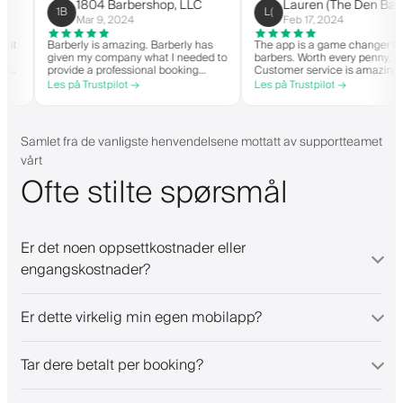
on 
1804 Barbershop, LLC
Lauren (The Den 
1B
L(
hi
Mar 9, 2024
Feb 17, 2024
 when it
Barberly is amazing. Barberly has
The app is a game change
given my company what I needed to
barbers. Worth every penn
n able
provide a professional booking
Customer service is ama
experience for my clients. Their
helps with everything or 
Les på Trustpilot →
Les på Trustpilot →
and have
team has been exceptional,
they need. Definitely re
it-list.
responsive, and helpful.
 app. I
gs!
Samlet fra de vanligste henvendelsene mottatt av supportteamet
vårt
Ofte stilte spørsmål
Er det noen oppsettkostnader eller
engangskostnader?
Er dette virkelig min egen mobilapp?
Tar dere betalt per booking?