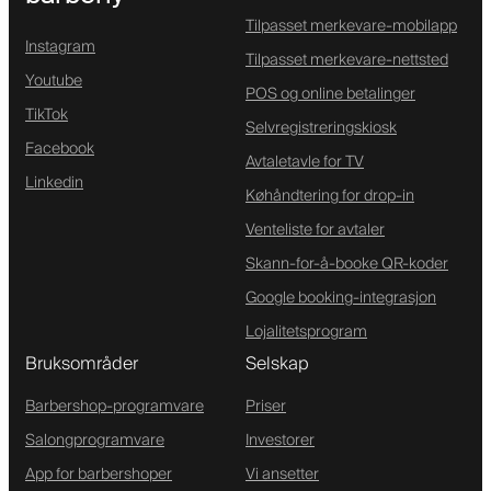
Tilpasset merkevare-mobilapp
Instagram
Tilpasset merkevare-nettsted
Youtube
POS og online betalinger
TikTok
Selvregistreringskiosk
Facebook
Avtaletavle for TV
Linkedin
Køhåndtering for drop-in
Venteliste for avtaler
Skann-for-å-booke QR-koder
Google booking-integrasjon
Lojalitetsprogram
Bruksområder
Selskap
Barbershop-programvare
Priser
Salongprogramvare
Investorer
App for barbershoper
Vi ansetter