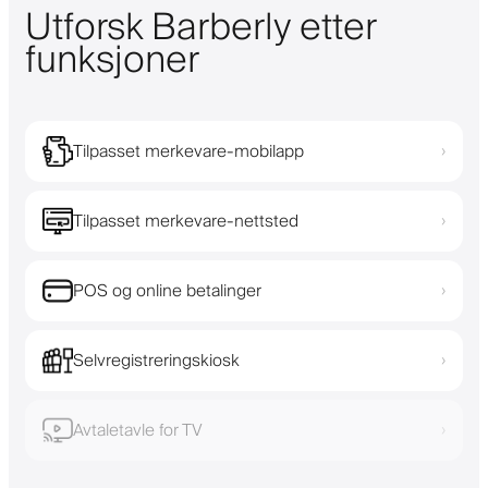
Utforsk Barberly etter
funksjoner
Tilpasset merkevare-mobilapp
›
Tilpasset merkevare-nettsted
›
POS og online betalinger
›
Selvregistreringskiosk
›
Avtaletavle for TV
›