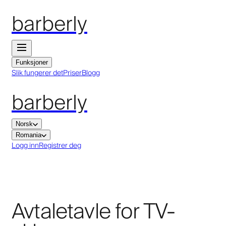
barberly
Funksjoner
Slik fungerer det
Priser
Blogg
barberly
Norsk
Romania
Logg inn
Registrer deg
Avtaletavle for TV-