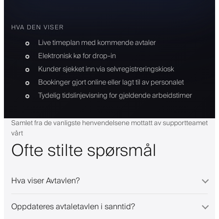
HVA DEN VISER
Live timeplan med kommende avtaler
Elektronisk kø for drop-in
Kunder sjekket inn via selvregistreringskiosk
Bookinger gjort online eller lagt til av personalet
Tydelig tidslinjevisning for gjeldende arbeidstimer
Samlet fra de vanligste henvendelsene mottatt av supportteamet
vårt
Ofte stilte spørsmål
Hva viser Avtavlen?
Oppdateres avtaletavlen i sanntid?