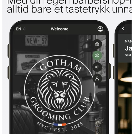
Med din egen barbershop-m
alltid bare et tastetrykk unn