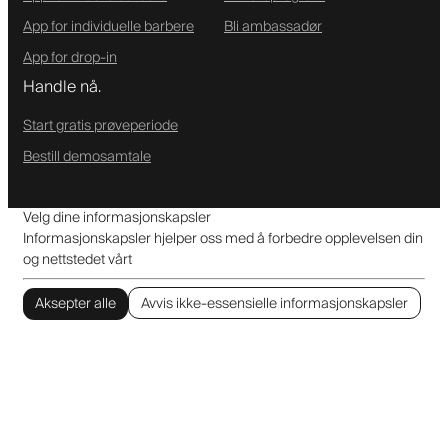
App for individuelle barbere
Bli ambassadør
App for drop-in
Handle nå.
Start gratis prøveperiode
Bestill demosamtale
Velg dine informasjonskapsler
Informasjonskapsler hjelper oss med å forbedre opplevelsen din
og nettstedet vårt
Aksepter alle
Avvis ikke-essensielle informasjonskapsler