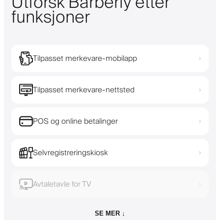
Utforsk Barberly etter
funksjoner
Tilpasset merkevare-mobilapp
›
Tilpasset merkevare-nettsted
›
POS og online betalinger
›
Selvregistreringskiosk
›
Avtaletavle for TV
›
SE MER ↓