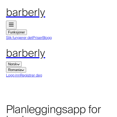
barberly
Funksjoner
Slik fungerer det
Priser
Blogg
barberly
Norsk
Romania
Logg inn
Registrer deg
Planleggingsapp for