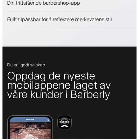
Din frittstående barbershop-app
Engasjer kunder med et lojalitetsprogram
Push-, SMS- og e-postvarsler
Fullt tilpassbar for å reflektere merkevarens stil
Du er i godt selskap
Oppdag de nyeste
mobilappene laget av
våre kunder i Barberly