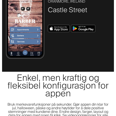
ORANMORE, IRELAND
Castle Street
Enkel, men kraftig og
fleksibel konfigurasjon for
appen
Bruk merkevarefunksjoner på sekunder. Gjør appen din klar for
jul, halloween, påske og andre høytider for å dele positive
stemninger med kundene dine. Endre design, farger, layout og
data for appen med noen få klikk. Se videoopplæringer for alle