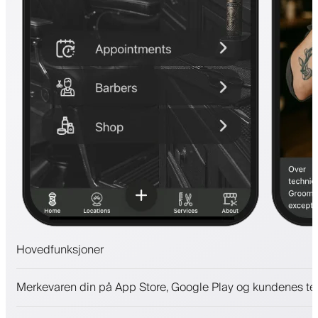
Hovedfunksjoner
Avtaler og venteliste
Merkevaren din på App Store, Google Play og kundenes te
Betalinger, sikkerhetsdepositum
Selg skjønnhetsprodukter