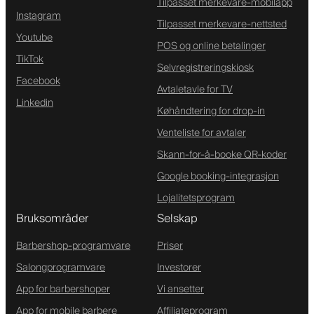
Tilpasset merkevare-mobilapp
Instagram
Tilpasset merkevare-nettsted
Youtube
POS og online betalinger
TikTok
Selvregistreringskiosk
Facebook
Avtaletavle for TV
Linkedin
Køhåndtering for drop-in
Venteliste for avtaler
Skann-for-å-booke QR-koder
Google booking-integrasjon
Lojalitetsprogram
Bruksområder
Selskap
Barbershop-programvare
Priser
Salongprogramvare
Investorer
App for barbershoper
Vi ansetter
App for mobile barbere
Affiliateprogram