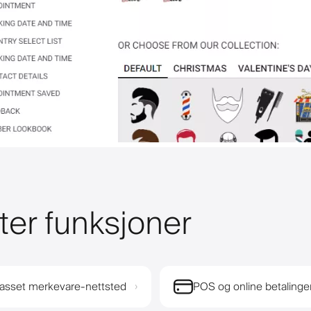
ter funksjoner
passet merkevare-nettsted
POS og online betalinge
›