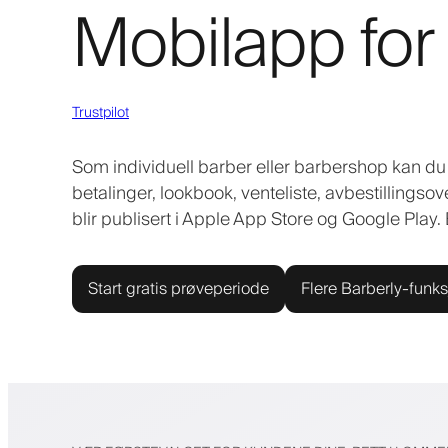
Mobilapp for
Trustpilot
Som individuell barber eller barbershop kan d
betalinger, lookbook, venteliste, avbestillingso
blir publisert i Apple App Store og Google Play
Start gratis prøveperiode
Flere Barberly-funks