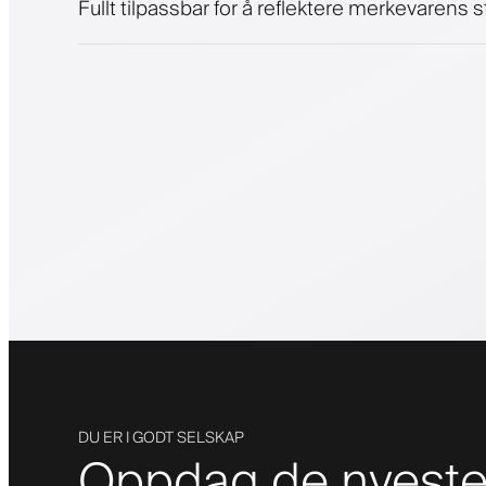
Fullt tilpassbar for å reflektere merkevarens st
DU ER I GODT SELSKAP
Oppdag de nyeste 