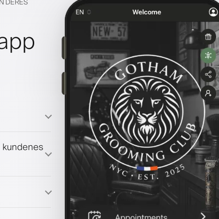
EN DERES
lapp
g kundenes