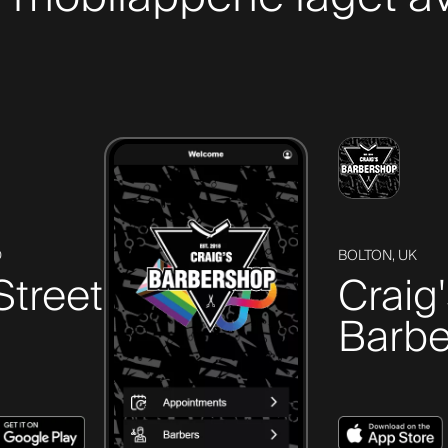
D
BOLTON, UK
Street
Craig
Barbe