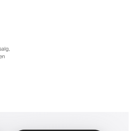
salg,
pen