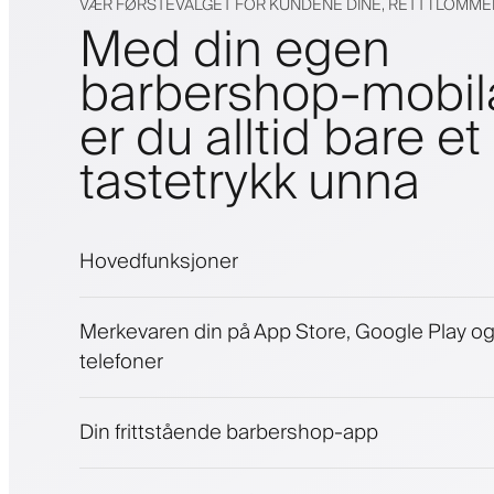
VÆR FØRSTEVALGET FOR KUNDENE DINE, RETT I LOMM
Med din egen
barbershop-mobi
er du alltid bare et
tastetrykk unna
Hovedfunksjoner
Avtaler og venteliste
Merkevaren din på App Store, Google Play o
Betalinger, sikkerhetsdepositum
telefoner
Selg skjønnhetsprodukter
Engasjer kunder med et lojalitetsprogram
Push-, SMS- og e-postvarsler
Din frittstående barbershop-app