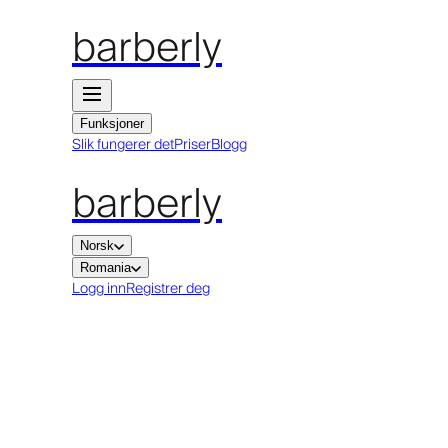
barberly
Funksjoner
Slik fungerer det
Priser
Blogg
barberly
Norsk
Romania
Logg inn
Registrer deg