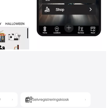
r
Selvregistreringskiosk
›
›