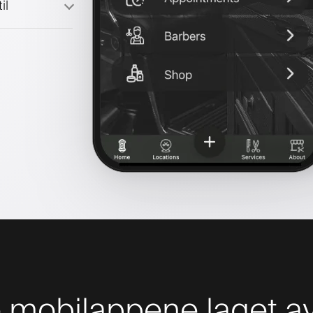
il
mobilappene laget av 