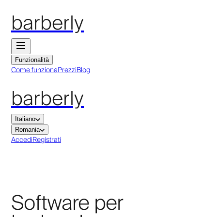
barberly
Funzionalità
Come funziona
Prezzi
Blog
barberly
Italiano
Romania
Accedi
Registrati
Software per