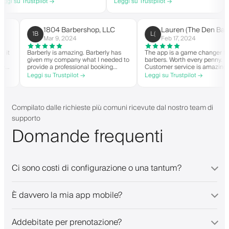
good spirit. Thank you from
actually get help is a major reason I
wit
 su Trustpilot →
Leggi su Trustpilot →
Leg
Barbershop.
stay. Barberly provides a ton of
bar
value for less than most booking
suc
platforms.
The
on 
1804 Barbershop, LLC
Lauren (The Den 
1B
L(
hi
Mar 9, 2024
Feb 17, 2024
 when it
Barberly is amazing. Barberly has
The app is a game change
given my company what I needed to
barbers. Worth every penn
n able
provide a professional booking
Customer service is ama
experience for my clients. Their
helps with everything or 
Leggi su Trustpilot →
Leggi su Trustpilot →
and have
team has been exceptional,
they need. Definitely re
it-list.
responsive, and helpful.
 app. I
gs!
Compilato dalle richieste più comuni ricevute dal nostro team di
supporto
Domande frequenti
Ci sono costi di configurazione o una tantum?
È davvero la mia app mobile?
Addebitate per prenotazione?