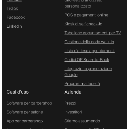
Sito web brandizzato
personalizzato
TikTok
POS e pagamenti online
Facebook
Kiosk di self check-in
Linkedin
Tabellone appuntamenti per TV
Gestione della coda walk-in
Lista d'attesa appuntamenti
Codici QR Scan-to-Book
Integrazione prenotazione
Google
Programma fedeltà
Casi d'uso
Azienda
Software per barbershop
Prezzi
Software per salone
Investitori
App per barbershop
Stiamo assumendo