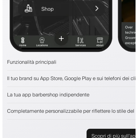
Funzionalità principali
Appuntamenti e lista d'attesa
Il tuo brand su App Store, Google Play e sui telefoni dei clie
Pagamenti, deposito cauzionale
Vendi prodotti di bellezza
La tua app barbershop indipendente
Coinvolgi i clienti con un programma fedeltà
Notifiche push, SMS ed email
Completamente personalizzabile per riflettere lo stile del 
Scopri di più sull'ap