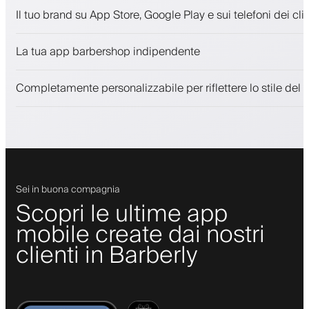
Appuntamenti e lista d'attesa
Il tuo brand su App Store, Google Play e sui telefoni dei clie
Pagamenti, deposito cauzionale
Vendi prodotti di bellezza
La tua app barbershop indipendente
Coinvolgi i clienti con un programma fedeltà
Notifiche push, SMS ed email
Completamente personalizzabile per riflettere lo stile del 
Sei in buona compagnia
Scopri le ultime app
mobile create dai nostri
clienti in Barberly