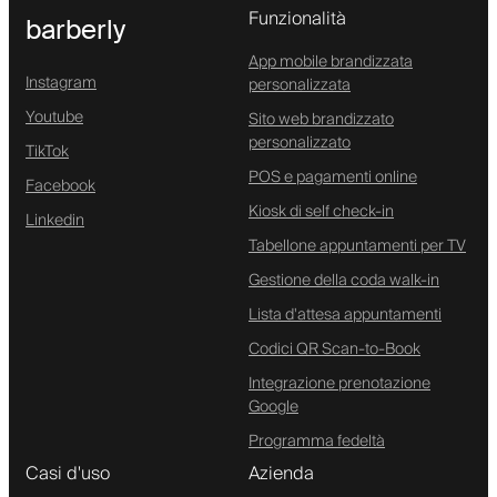
Funzionalità
barberly
App mobile brandizzata
Instagram
personalizzata
Youtube
Sito web brandizzato
personalizzato
TikTok
POS e pagamenti online
Facebook
Kiosk di self check-in
Linkedin
Tabellone appuntamenti per TV
Gestione della coda walk-in
Lista d'attesa appuntamenti
Codici QR Scan-to-Book
Integrazione prenotazione
Google
Programma fedeltà
Casi d'uso
Azienda