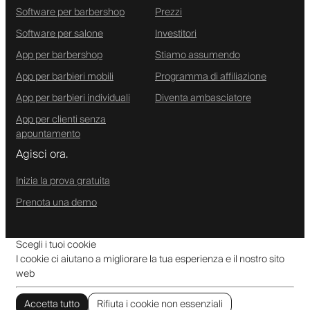
Software per barbershop
Prezzi
Software per salone
Investitori
App per barbershop
Stiamo assumendo
App per barbieri mobili
Programma di affiliazione
App per barbieri individuali
Diventa ambasciatore
App per clienti senza
appuntamento
Agisci ora.
Inizia la prova gratuita
Prenota una demo
Scegli i tuoi cookie
I cookie ci aiutano a migliorare la tua esperienza e il nostro sito
web
Accetta tutto
Rifiuta i cookie non essenziali