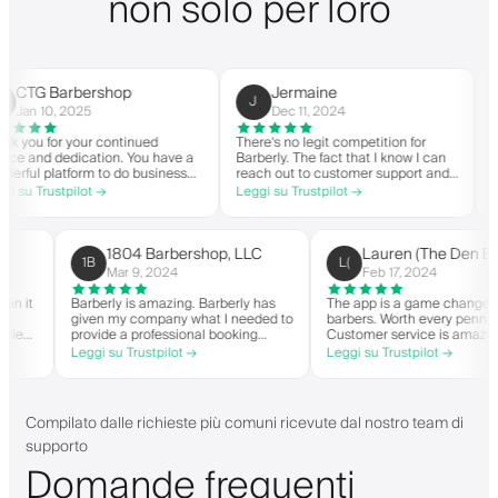
non solo per loro
 Barbershop
Jermaine
C
J
C
10, 2025
Dec 11, 2024
Ma
 for your continued
There's no legit competition for
For US-
d dedication. You have a
Barberly. The fact that I know I can
nothing 
platform to do business
reach out to customer support and
you you
spirit. Thank you from
actually get help is a major reason I
within t
rustpilot →
Leggi su Trustpilot →
Leggi su
rshop.
stay. Barberly provides a ton of
barbers
value for less than most booking
successf
platforms.
The tim
on the 
1804 Barbershop, LLC
Lauren (The 
1B
L(
highly 
Mar 9, 2024
Feb 17, 2024
nger when it
Barberly is amazing. Barberly has
The app is a game c
 own
given my company what I needed to
barbers. Worth every
e been able
provide a professional booking
Customer service is
ver
experience for my clients. Their
helps with everythin
Leggi su Trustpilot →
Leggi su Trustpilot →
ing, and have
team has been exceptional,
they need. Definite
y wait-list.
responsive, and helpful.
anded app. I
 things!
Compilato dalle richieste più comuni ricevute dal nostro team di
supporto
Domande frequenti