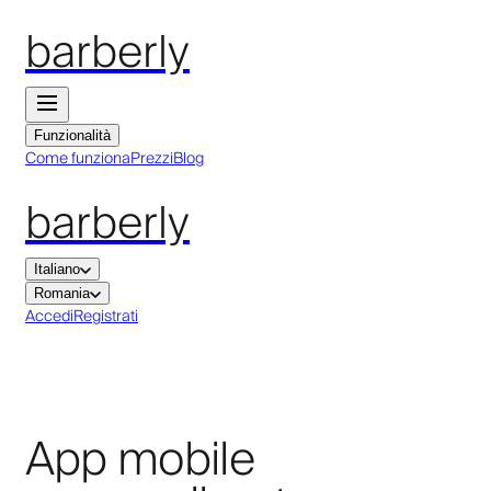
barberly
Funzionalità
Come funziona
Prezzi
Blog
barberly
Italiano
Romania
Accedi
Registrati
App mobile