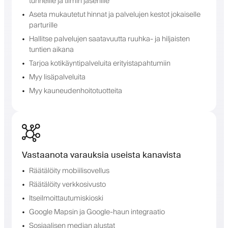
tunneille ja tiimin jäsenille
Aseta mukautetut hinnat ja palvelujen kestot jokaiselle
parturille
Hallitse palvelujen saatavuutta ruuhka- ja hiljaisten
tuntien aikana
Tarjoa kotikäyntipalveluita erityistapahtumiin
Myy lisäpalveluita
Myy kauneudenhoitotuotteita
Vastaanota varauksia useista kanavista
Räätälöity mobiilisovellus
Räätälöity verkkosivusto
Itseilmoittautumiskioski
Google Mapsin ja Google-haun integraatio
Sosiaalisen median alustat