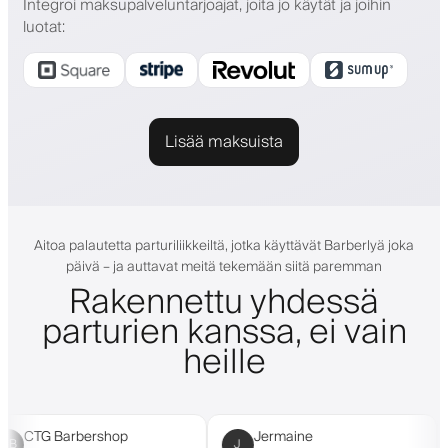
Integroi maksupalveluntarjoajat, joita jo käytät ja joihin
luotat
:
Lisää maksuista
Aitoa palautetta parturiliikkeiltä, jotka käyttävät Barberlyä joka
päivä – ja auttavat meitä tekemään siitä paremman
Rakennettu yhdessä
parturien kanssa, ei vain
heille
CTG Barbershop
Jermaine
J