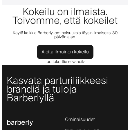
Kokeilu on ilmaista.
Toivomme, että kokeilet
Käytä kaikkia Barberly-ominaisuuksia täysin ilmaiseksi 30
päivän ajan.
Aloita ilmainen kokeilu
Luottokorttia ei vaadita
Kasvata parturiliikkeesi
brändiä ja tuloja
Barberlyllä
Ominaisuudet
barberly