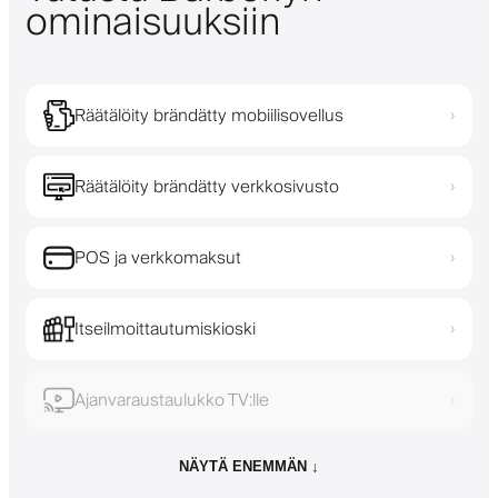
ominaisuuksiin
Räätälöity brändätty mobiilisovellus
›
Räätälöity brändätty verkkosivusto
›
POS ja verkkomaksut
›
Itseilmoittautumiskioski
›
Ajanvaraustaulukko TV:lle
›
NÄYTÄ ENEMMÄN ↓