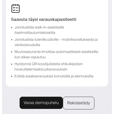
Saavuta täysi varauskapasiteetti
Jonotuslista walk-in-asiakkaille
itseilmoittautumiskioskilla
Jonotuslista tuleville päiville – mobiilisovelluksesta ja
verkkosivustolta
Muutosseuranta ilmoittaa automaattisesti asiakkaille,
kun aikaa vapautuu
Hyödynnä QR-koodijulisteita ohikulkijoiden
houkuttelemiseksi pikavarauksiin
Edistä asiakasvarauksia bonuksilla ja alennuksilla
Varaa demopuhelu
Rekisteröidy