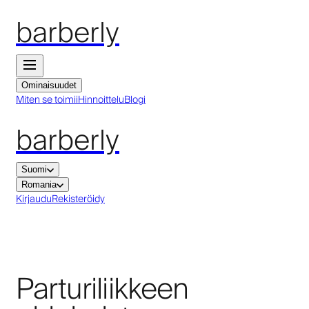
barberly
Ominaisuudet
Miten se toimii
Hinnoittelu
Blogi
barberly
Suomi
Romania
Kirjaudu
Rekisteröidy
Parturiliikkeen