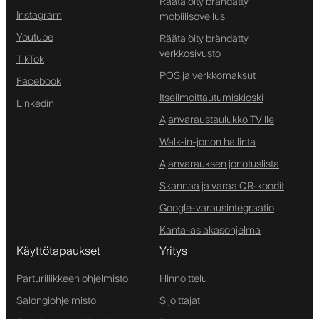
Räätälöity brändätty
Instagram
mobiilisovellus
Youtube
Räätälöity brändätty
verkkosivusto
TikTok
POS ja verkkomaksut
Facebook
Itseilmoittautumiskioski
Linkedin
Ajanvaraustaulukko TV:lle
Walk-in-jonon hallinta
Ajanvarauksen jonotuslista
Skannaa ja varaa QR-koodit
Google-varausintegraatio
Kanta-asiakasohjelma
Käyttötapaukset
Yritys
Parturiliikkeen ohjelmisto
Hinnoittelu
Salongiohjelmisto
Sijoittajat