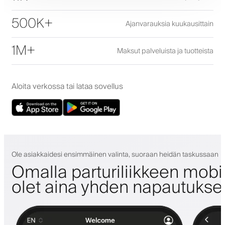
500K+
Ajanvarauksia kuukausittain
1M+
Maksut palveluista ja tuotteista
Aloita verkossa tai lataa sovellus
Ole asiakkaidesi ensimmäinen valinta, suoraan heidän taskussaan
Omalla parturiliikkeen mobii
olet aina yhden napautuks