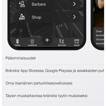
Pääominaisuudet
Ajanvaraukset ja jonotuslista
Brändisi App Storessa, Google Playssa ja asiakkaiden puh
Maksut, vakuusmaksu
Myy kauneudenhoitotuotteita
Oma itsenäinen parturiliikesovelluksesi
Sitouta asiakkaita kanta-asiakasohjelmalla
Push-, SMS- ja sähköposti-ilmoitukset
Täysin muokattavissa brändisi tyylin mukaiseksi