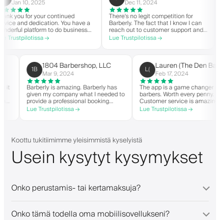
Jan 10, 2025
Dec 11, 2024
 you for your continued
There's no legit competition for
For
ce and dedication. You have a
Barberly. The fact that I know I can
not
rful platform to do business
reach out to customer support and
you
good spirit. Thank you from
actually get help is a major reason I
wit
rustpilotissa →
Lue Trustpilotissa →
Lue
Barbershop.
stay. Barberly provides a ton of
bar
value for less than most booking
suc
platforms.
The
on 
1804 Barbershop, LLC
Lauren (The Den 
1B
L(
hi
Mar 9, 2024
Feb 17, 2024
 when it
Barberly is amazing. Barberly has
The app is a game change
given my company what I needed to
barbers. Worth every penn
en able
provide a professional booking
Customer service is ama
experience for my clients. Their
helps with everything or 
Lue Trustpilotissa →
Lue Trustpilotissa →
and have
team has been exceptional,
they need. Definitely re
it-list.
responsive, and helpful.
 app. I
gs!
Koottu tukitiimimme yleisimmistä kyselyistä
Usein kysytyt kysymykset
Onko perustamis- tai kertamaksuja?
Onko tämä todella oma mobiilisovellukseni?