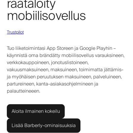
räätälöity
mobiilisovellus
Trustpilot
Tuo liiketoimintasi App Storeen ja Google Playhin –
käynnistä oma brändätty mobiilisovellus varauksineen,
verkkokauppoineen, jonotuslistoineen,
vakuusmaksuineen, maksuineen, toimimatta jättämis-
ja myöhäisen peruutuksen maksuineen, palveluineen,
partureineen, kanta-asiakasohjelmineen ja
palautteineeen.
Aloita ilmainen kokeilu
Lisää Barberly-ominaisuuksia