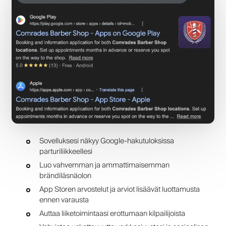
Sovelluksesi näkyy Google-hakutuloksissa
parturiliikkeellesi
Luo vahvemman ja ammattimaisemman
brändiläsnäolon
App Storen arvostelut ja arviot lisäävät luottamusta
ennen varausta
Auttaa liiketoimintaasi erottumaan kilpailijoista