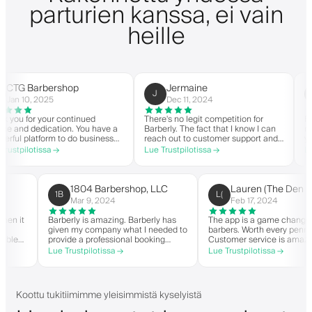
parturien kanssa, ei vain
heille
Barbershop
Jermaine
Cu
J
C
0, 2025
Dec 11, 2024
Mar
or your continued
There's no legit competition for
For US-ba
 dedication. You have a
Barberly. The fact that I know I can
nothing el
latform to do business
reach out to customer support and
you your
pirit. Thank you from
actually get help is a major reason I
within th
lotissa →
Lue Trustpilotissa →
Lue Trust
shop.
stay. Barberly provides a ton of
barbersho
value for less than most booking
successfu
platforms.
The time 
on the ba
1804 Barbershop, LLC
Lauren (The
1B
L(
highly r
Mar 9, 2024
Feb 17, 2024
hanger when it
Barberly is amazing. Barberly has
The app is a game 
r own
given my company what I needed to
barbers. Worth ever
've been able
provide a professional booking
Customer service 
 over
experience for my clients. Their
helps with everythi
Lue Trustpilotissa →
Lue Trustpilotissa 
king, and have
team has been exceptional,
they need. Definit
 my wait-list.
responsive, and helpful.
randed app. I
t things!
Koottu tukitiimimme yleisimmistä kyselyistä