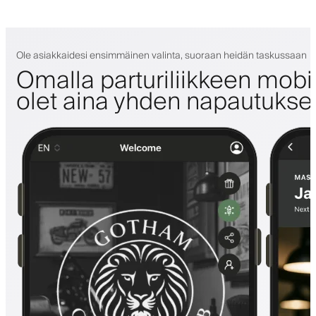
Ole asiakkaidesi ensimmäinen valinta, suoraan heidän taskussaan
Omalla parturiliikkeen mobii
olet aina yhden napautuks