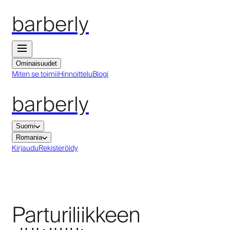
barberly
Ominaisuudet
Miten se toimii
Hinnoittelu
Blogi
barberly
Suomi
Romania
Kirjaudu
Rekisteröidy
Parturiliikkeen