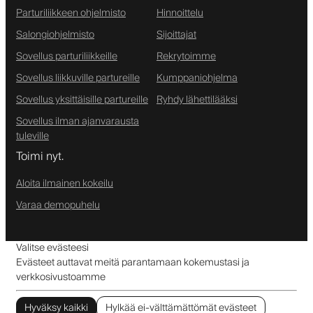
Parturiliikkeen ohjelmisto
Hinnoittelu
Salongiohjelmisto
Sijoittajat
Sovellus parturiliikkeille
Rekrytoimme
Sovellus liikkuville partureille
Kumppaniohjelma
Sovellus yksittäisille partureille
Ryhdy lähettilääksi
Sovellus ilman ajanvarausta
tuleville
Toimi nyt.
Aloita ilmainen kokeilu
Varaa demopuhelu
Valitse evästeesi
Evästeet auttavat meitä parantamaan kokemustasi ja
verkkosivustoamme
Hyväksy kaikki
Hylkää ei-välttämättömät evästeet