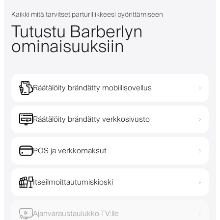
Kaikki mitä tarvitset parturiliikkeesi pyörittämiseen
Tutustu Barberlyn
ominaisuuksiin
Räätälöity brändätty mobiilisovellus
›
Räätälöity brändätty verkkosivusto
›
POS ja verkkomaksut
›
Itseilmoittautumiskioski
›
Ajanvaraustaulukko TV:lle
›