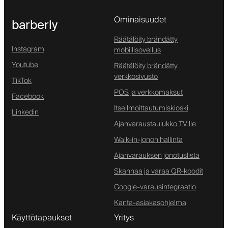
Ominaisuudet
barberly
Räätälöity brändätty
Instagram
mobiilisovellus
Youtube
Räätälöity brändätty
verkkosivusto
TikTok
POS ja verkkomaksut
Facebook
Itseilmoittautumiskioski
Linkedin
Ajanvaraustaulukko TV:lle
Walk-in-jonon hallinta
Ajanvarauksen jonotuslista
Skannaa ja varaa QR-koodit
Google-varausintegraatio
Kanta-asiakasohjelma
Käyttötapaukset
Yritys