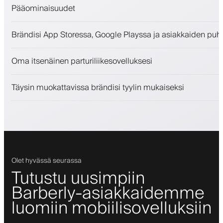
Pääominaisuudet
Ajanvaraukset ja jonotuslista
Brändisi App Storessa, Google Playssa ja asiakkaiden puh
Maksut, vakuusmaksu
Myy kauneudenhoitotuotteita
Oma itsenäinen parturiliikesovelluksesi
Sitouta asiakkaita kanta-asiakasohjelmalla
Push-, SMS- ja sähköposti-ilmoitukset
Täysin muokattavissa brändisi tyylin mukaiseksi
Olet hyvässä seurassa
Tutustu uusimpiin
Barberly-asiakkaidemme
luomiin mobiilisovelluksiin