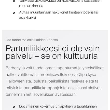
Vahvistaa uskottavuutta verkkosivustosi ja sosiaalisen
median rinnalla
Auttaa muuntamaan hakukoneliikenteen todellisiksi
asiakkaiksi
Jaa tunnelma asiakkaidesi kanssa
Parturiliikkeesi ei ole vain
palvelu – se on kulttuuria
Barberlyllä voit tuoda lomat, tapahtumat ja yhteisölliset
hetket välittömästi mobiilisovellukseesi. Olipa kyse
Halloweenista, joulusta, paikallisista festivaaleista tai
erityisistä parturiliikekampanjoista, asiakkaasi aistivat
tunnelman heti sovelluksen avatessaan.
Luo yhteinen kokemus juhlapyhien ja tapahtumien