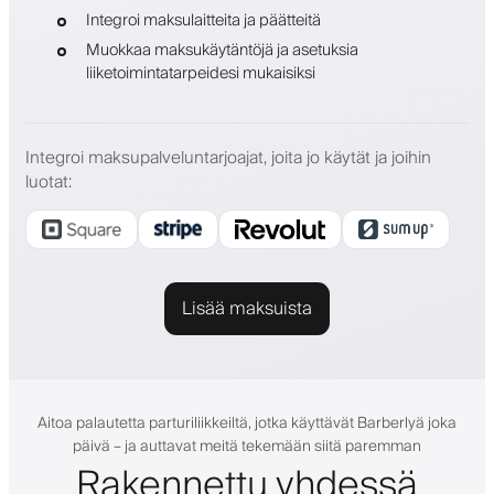
Integroi maksulaitteita ja päätteitä
Muokkaa maksukäytäntöjä ja asetuksia
liiketoimintatarpeidesi mukaisiksi
Integroi maksupalveluntarjoajat, joita jo käytät ja joihin
luotat
:
Lisää maksuista
Aitoa palautetta parturiliikkeiltä, jotka käyttävät Barberlyä joka
päivä – ja auttavat meitä tekemään siitä paremman
Rakennettu yhdessä