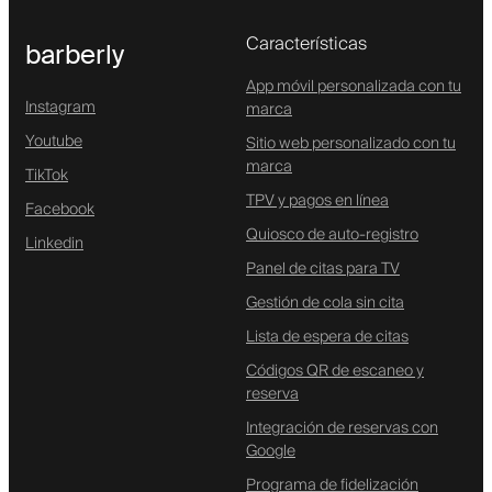
Características
barberly
App móvil personalizada con tu
Instagram
marca
Youtube
Sitio web personalizado con tu
marca
TikTok
TPV y pagos en línea
Facebook
Quiosco de auto-registro
Linkedin
Panel de citas para TV
Gestión de cola sin cita
Lista de espera de citas
Códigos QR de escaneo y
reserva
Integración de reservas con
Google
Programa de fidelización