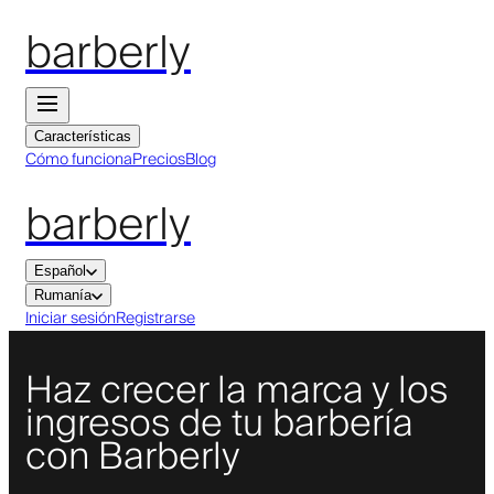
barberly
Características
Cómo funciona
Precios
Blog
barberly
Español
Rumanía
Iniciar sesión
Registrarse
Haz crecer la marca y los
ingresos de tu barbería
con Barberly