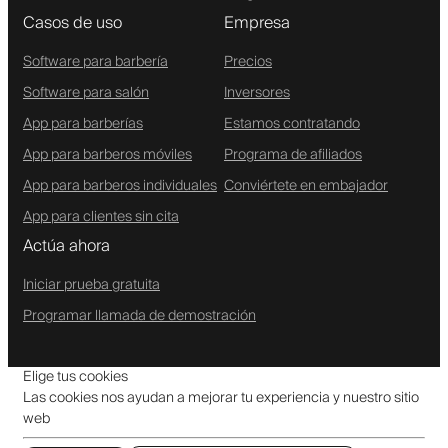
Casos de uso
Empresa
Software para barbería
Precios
Software para salón
Inversores
App para barberías
Estamos contratando
App para barberos móviles
Programa de afiliados
App para barberos individuales
Conviértete en embajador
App para clientes sin cita
Actúa ahora
Iniciar prueba gratuita
Programar llamada de demostración
Elige tus cookies
Las cookies nos ayudan a mejorar tu experiencia y nuestro sitio
web