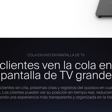
COLA EN VIVO EN PANTALLA DE TV
clientes ven la cola e
pantalla de TV grande
clientes sin cita, próximas citas y registros del quiosco en cua
. Los clientes pueden ver su posición en tiempo real, reducie
ando una experiencia más transparente y organizada en la ti