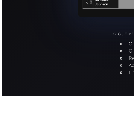
LO QUE VE
Cl
Cl
Re
Ac
Lí