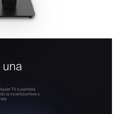
n una
lquier TV o pantalla
ndo la incertidumbre y
enda