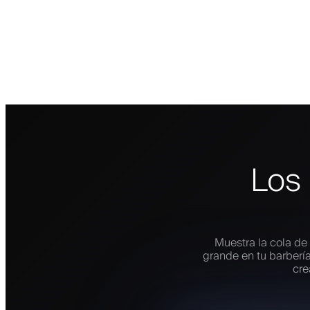
Los 
Muestra la cola de 
grande en tu barbería
cre