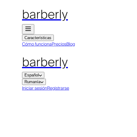
barberly
Características
Cómo funciona
Precios
Blog
barberly
Español
Rumanía
Iniciar sesión
Registrarse