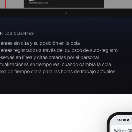
N LOS CLIENTES
ientes sin cita y su posición en la cola
ientes registrados a través del quiosco de auto-registro
servas en línea y citas creadas por el personal
tualizaciones en tiempo real cuando cambia la cola
nea de tiempo clara para las horas de trabajo actuales