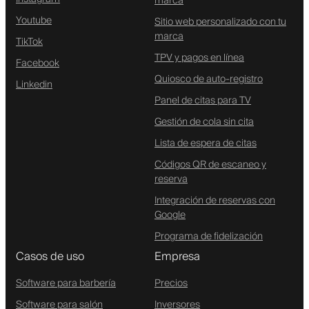
marca
Youtube
Sitio web personalizado con tu
marca
TikTok
TPV y pagos en línea
Facebook
Quiosco de auto-registro
Linkedin
Panel de citas para TV
Gestión de cola sin cita
Lista de espera de citas
Códigos QR de escaneo y
reserva
Integración de reservas con
Google
Programa de fidelización
Casos de uso
Empresa
Software para barbería
Precios
Software para salón
Inversores