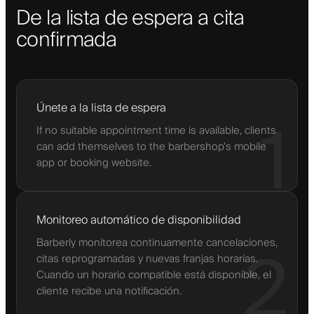
De la lista de espera a cita
confirmada
Únete a la lista de espera
1
If no suitable appointment time is available, clients
can add themselves to the barbershop’s mobile
app or booking website.
Monitoreo automático de disponibilidad
Barberly monitorea continuamente cancelaciones,
2
citas reprogramadas y nuevas franjas horarias.
Cuando un horario compatible está disponible, el
cliente recibe una notificación.