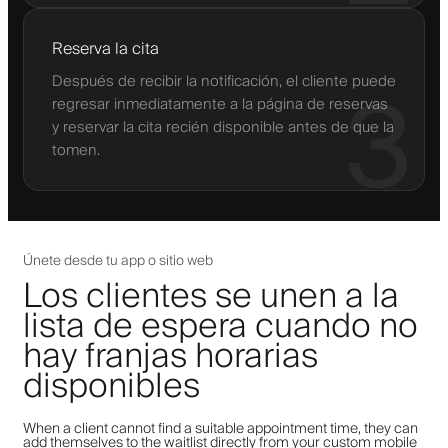
Reserva la cita
Después de recibir la notificación, el cliente puede
3
regresar inmediatamente a la página de reservas
y reservar la cita recién disponible antes de que la
tomen.
Únete desde tu app o sitio web
Los clientes se unen a la
lista de espera cuando no
hay franjas horarias
disponibles
When a client cannot find a suitable appointment time, they can
add themselves to the waitlist directly from your custom mobile