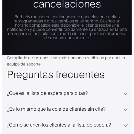
cancelaciones
Barberly monitorea continuamente cancelaciones, citas
reprogramadas y otros cambios en el horario. Cuando un
horario compatible está disponible, el cliente recibe una
notificación y puede convertir rápidamente su entrada en la lista
de espera en una cita confirmada sin pasar por todo el proceso
de reserva nuevamente.
Compilado de las consultas más comunes recibidas por nuestro
equipo de soporte
Preguntas frecuentes
¿Qué es la lista de espera para citas?
¿Es lo mismo que la cola de clientes sin cita?
¿Cómo se unen los clientes a la lista de espera?