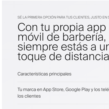
SÉ LA PRIMERA OPCIÓN PARA TUS CLIENTES, JUSTO EN 
Con tu propia app
móvil de barbería,
siempre estás a u
toque de distanci
Características principales
Citas y lista de espera
Tu marca en App Store, Google Play y los tel
Pagos, depósito de seguridad
los clientes
Vende productos de belleza
Involucra a los clientes con un programa de 
Notificaciones push, SMS y correo electróni