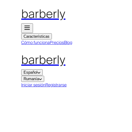
barberly
Características
Cómo funciona
Precios
Blog
barberly
Español
Rumanía
Iniciar sesión
Registrarse