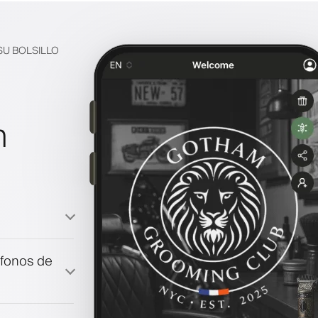
SU BOLSILLO
n
a
éfonos de
fidelización
co