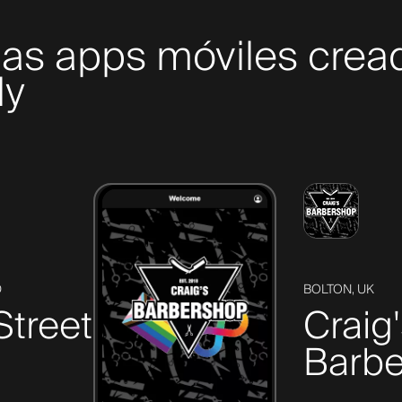
mas apps móviles crea
ly
D
BOLTON, UK
Street
Craig
Barbe