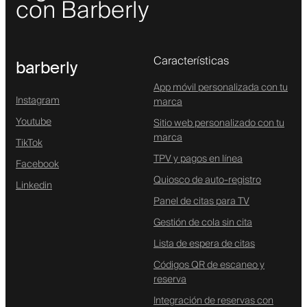
con Barberly
Características
barberly
App móvil personalizada con tu
Instagram
marca
Youtube
Sitio web personalizado con tu
marca
TikTok
TPV y pagos en línea
Facebook
Quiosco de auto-registro
Linkedin
Panel de citas para TV
Gestión de cola sin cita
Lista de espera de citas
Códigos QR de escaneo y
reserva
Integración de reservas con