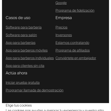
Google
Programa de fidelización
Casos de uso
Empresa
Software para barbería
Precios
Software para salón
Inversores
App para barberías
Estamos contratando
App para barberos móviles
Programa de afiliados
App para barberos individuales
Conviértete en embajador
App para clientes sin cita
Actúa ahora
Iniciar prueba gratuita
Programar llamada de demostración
Elige tus cookies
Las cookies nos ayudan a mejorar tu experiencia y nuestro sitio