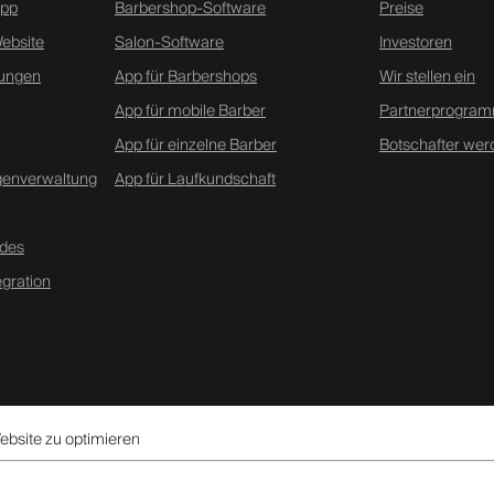
App
Barbershop-Software
Preise
Website
Salon-Software
Investoren
lungen
App für Barbershops
Wir stellen ein
App für mobile Barber
Partnerprogra
App für einzelne Barber
Botschafter wer
genverwaltung
App für Laufkundschaft
des
gration
ebsite zu optimieren