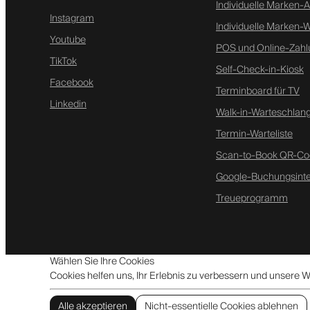
Individuelle Marken-
Instagram
Individuelle Marken-
Youtube
POS und Online-Zah
TikTok
Self-Check-in-Kiosk
Facebook
Terminboard für TV
Linkedin
Walk-in-Warteschlan
Termin-Warteliste
Scan-to-Book QR-Co
Google-Buchungsinte
Treueprogramm
Wählen Sie Ihre Cookies
Cookies helfen uns, Ihr Erlebnis zu verbessern und unsere W
Alle akzeptieren
Nicht-essentielle Cookies ablehnen