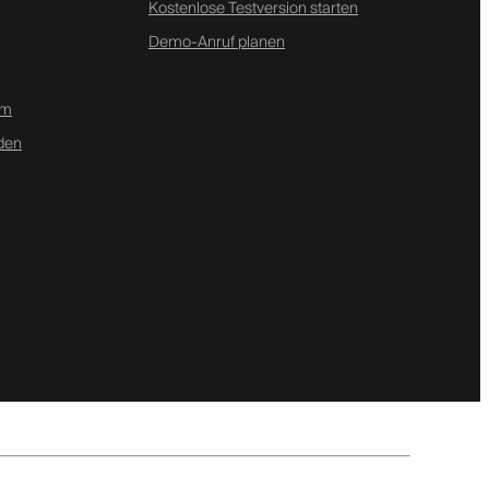
Kostenlose Testversion starten
Demo-Anruf planen
mm
den