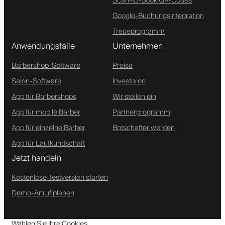
Scan-to-Book QR-Codes
Google-Buchungsintegration
Treueprogramm
Anwendungsfälle
Unternehmen
Barbershop-Software
Preise
Salon-Software
Investoren
App für Barbershops
Wir stellen ein
App für mobile Barber
Partnerprogramm
App für einzelne Barber
Botschafter werden
App für Laufkundschaft
Jetzt handeln
Kostenlose Testversion starten
Demo-Anruf planen
Wählen Sie Ihre Cookies