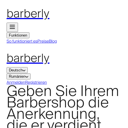
barberly
Funktionen
So funktioniert es
Preise
Blog
barberly
Deutsch
Rumänien
Geben Sie Ihrem
Anmelden
Registrieren
Barbershop die
Anerkennung,
die er verdient