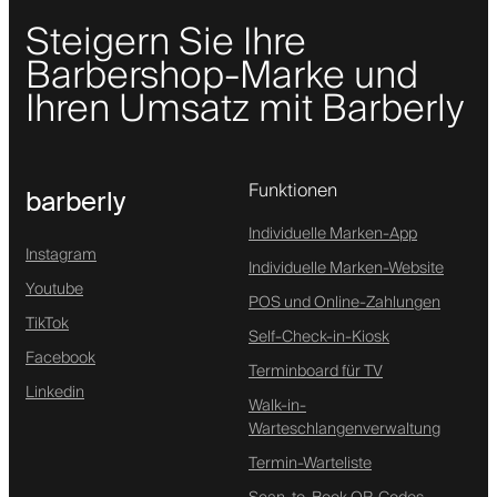
Steigern Sie Ihre
Barbershop-Marke und
Ihren Umsatz mit Barberly
Funktionen
barberly
Individuelle Marken-App
Instagram
Individuelle Marken-Website
Youtube
POS und Online-Zahlungen
TikTok
Self-Check-in-Kiosk
Facebook
Terminboard für TV
Linkedin
Walk-in-
Warteschlangenverwaltung
Termin-Warteliste