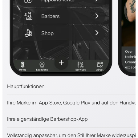
Hauptfunktionen
Termine und Warteliste
Ihre Marke im App Store, Google Play und auf den Handys
Zahlungen, Kaution
Kosmetikprodukte verkaufen
Ihre eigenständige Barbershop-App
Binden Sie Kunden mit einem Treueprogramm
Push-, SMS- und E-Mail-Benachrichtigungen
Vollständig anpassbar, um den Stil Ihrer Marke widerzuspi