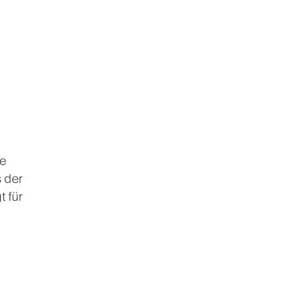
ie
 der
t für