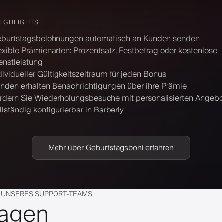
HIGHLIGHTS
burtstagsbelohnungen automatisch an Kunden senden
exible Prämienarten: Prozentsatz, Festbetrag oder kostenlose
enstleistung
dividueller Gültigkeitszeitraum für jeden Bonus
nden erhalten Benachrichtigungen über ihre Prämie
rdern Sie Wiederholungsbesuche mit personalisierten Angeb
llständig konfigurierbar in Barberly
Mehr über Geburtstagsboni erfahren
 UNSERES SUPPORT-TEAMS
ragen