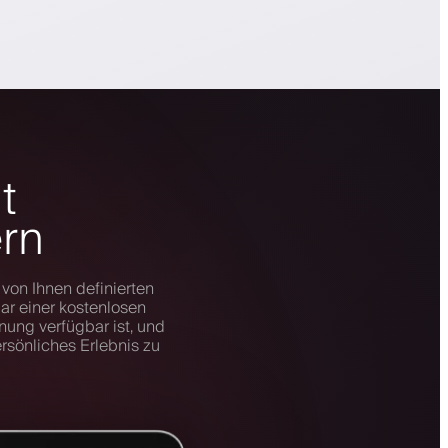
t
ern
von Ihnen definierten
ar einer kostenlosen
nung verfügbar ist, und
ersönliches Erlebnis zu