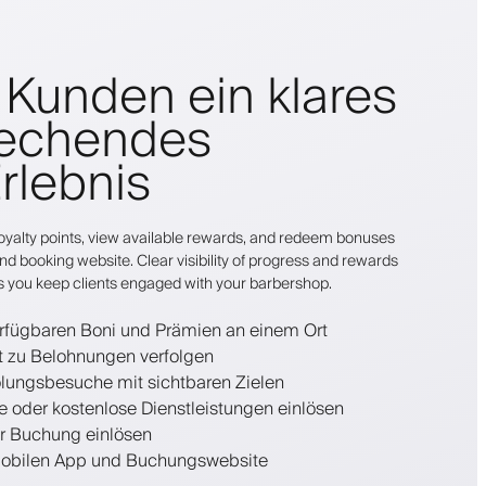
 Kunden ein klares
rechendes
rlebnis
r loyalty points, view available rewards, and redeem bonuses
nd booking website. Clear visibility of progress and rewards
s you keep clients engaged with your barbershop.
rfügbaren Boni und Prämien an einem Ort
tt zu Belohnungen verfolgen
lungsbesuche mit sichtbaren Zielen
 oder kostenlose Dienstleistungen einlösen
er Buchung einlösen
r mobilen App und Buchungswebsite