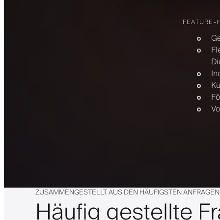
FEATURE-
Ge
Fl
Di
In
Ku
Fö
Vo
ZUSAMMENGESTELLT AUS DEN HÄUFIGSTEN ANFRAGEN
Häufig gestellte F