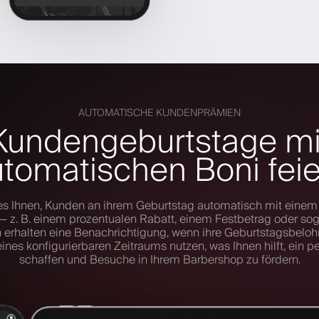
AUTOMATISCHE KUNDENPRÄMIEN
Kundengeburtstage mi
tomatischen Boni fei
es Ihnen, Kunden an ihrem Geburtstag automatisch mit einem 
 z. B. einem prozentualen Rabatt, einem Festbetrag oder sog
 erhalten eine Benachrichtigung, wenn ihre Geburtstagsbeloh
ines konfigurierbaren Zeitraums nutzen, was Ihnen hilft, ein p
schaffen und Besuche in Ihrem Barbershop zu fördern.