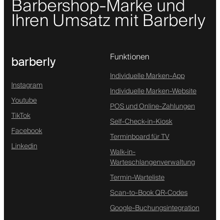
Barbershop-Marke und
Ihren Umsatz mit Barberly
Funktionen
barberly
Individuelle Marken-App
Instagram
Individuelle Marken-Website
Youtube
POS und Online-Zahlungen
TikTok
Self-Check-in-Kiosk
Facebook
Terminboard für TV
Linkedin
Walk-in-
Warteschlangenverwaltung
Termin-Warteliste
Scan-to-Book QR-Codes
Google-Buchungsintegration