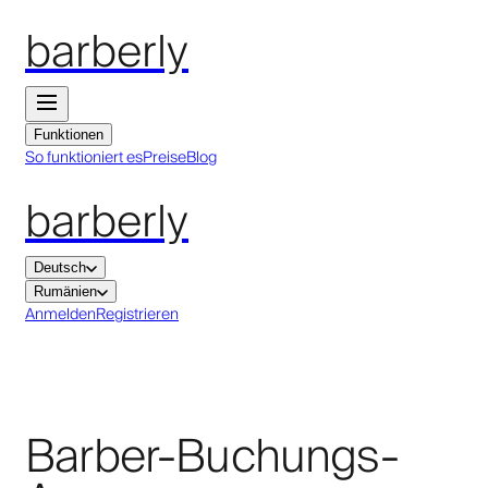
barberly
Funktionen
So funktioniert es
Preise
Blog
barberly
Deutsch
Rumänien
Anmelden
Registrieren
Barber-Buchungs-