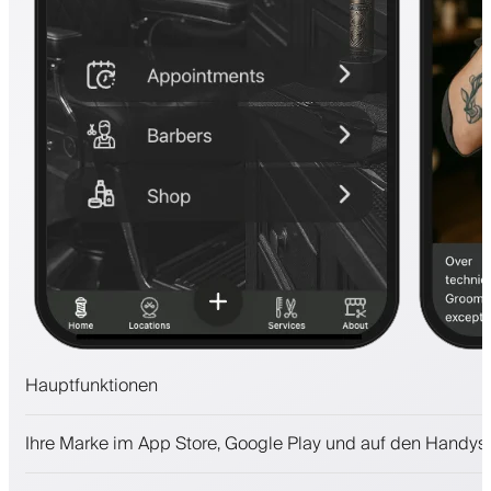
Hauptfunktionen
Termine und Warteliste
Ihre Marke im App Store, Google Play und auf den Handys
Zahlungen, Kaution
Kosmetikprodukte verkaufen