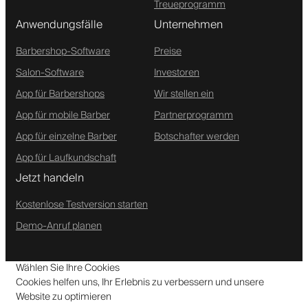
Treueprogramm
Anwendungsfälle
Unternehmen
Barbershop-Software
Preise
Salon-Software
Investoren
App für Barbershops
Wir stellen ein
App für mobile Barber
Partnerprogramm
App für einzelne Barber
Botschafter werden
App für Laufkundschaft
Jetzt handeln
Kostenlose Testversion starten
Demo-Anruf planen
Wählen Sie Ihre Cookies
Cookies helfen uns, Ihr Erlebnis zu verbessern und unsere
Website zu optimieren