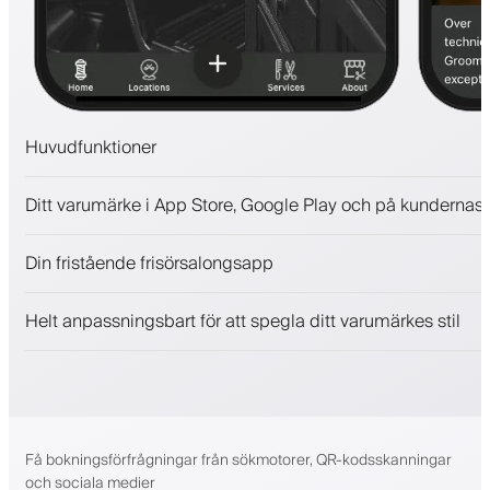
Huvudfunktioner
Bokningar och väntelista
Ditt varumärke i App Store, Google Play och på kundernas 
Betalningar, depositionsavgift
Sälj skönhetsprodukter
Din fristående frisörsalongsapp
Engagera kunder med ett lojalitetsprogram
Push-, SMS- och e-postaviseringar
Helt anpassningsbart för att spegla ditt varumärkes stil
Få bokningsförfrågningar från sökmotorer, QR-kodsskanningar
och sociala medier