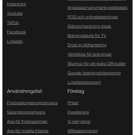
Instagram
Anpassad varumärkt webbplats
Youtube
POS och onlinebetalningar
TikTok
Självincheckning-kiosk
Facebook
Bokningstavla för TV
Linkedin
Drop-in-köhantering
Väntelista för bokningar
Skanna-för-att-boka QR-koder
Google-bokningsintegrering
Lojalitetsprogram
Användningsfall
Företag
Frisörsalongsprogramvara
Priser
Salongprogramvara
Investerare
App för frisörsalonger
Vi rekryterar
App för mobila frisörer
Affiliateprogram