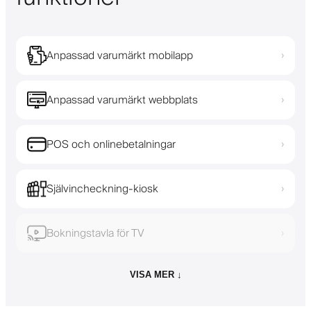
Anpassad varumärkt mobilapp
›
Anpassad varumärkt webbplats
›
POS och onlinebetalningar
›
Självincheckning-kiosk
›
Bokningstavla för TV
›
VISA MER ↓