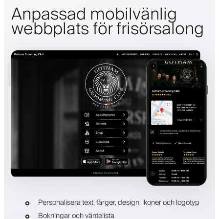
Anpassad mobilvänlig
webbplats för frisörsalong
Personalisera text, färger, design, ikoner och logotyp
Bokningar och väntelista