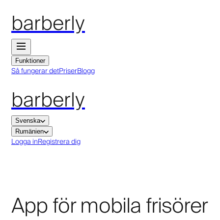
barberly
Funktioner
Så fungerar det
Priser
Blogg
barberly
Svenska
Rumänien
Logga in
Registrera dig
App för mobila frisörer