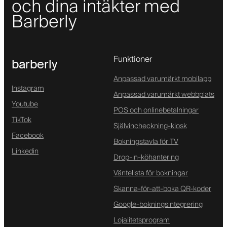
och dina intäkter med
Barberly
Funktioner
barberly
Anpassad varumärkt mobilapp
Instagram
Anpassad varumärkt webbplats
Youtube
POS och onlinebetalningar
TikTok
Självincheckning-kiosk
Facebook
Bokningstavla för TV
Linkedin
Drop-in-köhantering
Väntelista för bokningar
Skanna-för-att-boka QR-koder
Google-bokningsintegrering
Lojalitetsprogram