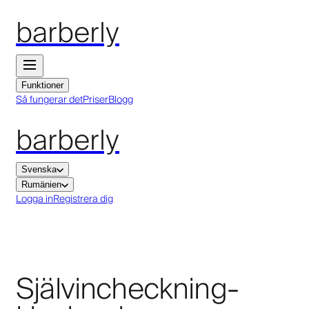
barberly
Funktioner
Så fungerar det
Priser
Blogg
barberly
Svenska
Rumänien
Logga in
Registrera dig
Självincheckning-