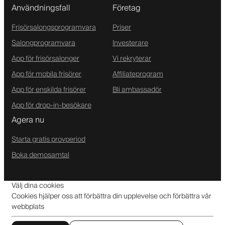
Användningsfall
Företag
Frisörsalongsprogramvara
Priser
Salongprogramvara
Investerare
App för frisörsalonger
Vi rekryterar
App för mobila frisörer
Affiliateprogram
App för enskilda frisörer
Bli ambassadör
App för drop-in-besökare
Agera nu
Starta gratis provperiod
Boka demosamtal
Välj dina cookies
Cookies hjälper oss att förbättra din upplevelse och förbättra vår
webbplats