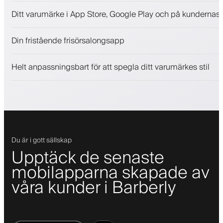
Bokningar och väntelista
Ditt varumärke i App Store, Google Play och på kundernas 
Betalningar, depositionsavgift
Sälj skönhetsprodukter
Din fristående frisörsalongsapp
Engagera kunder med ett lojalitetsprogram
Push-, SMS- och e-postaviseringar
Helt anpassningsbart för att spegla ditt varumärkes stil
Du är i gott sällskap
Upptäck de senaste
mobilapparna skapade av
våra kunder i Barberly