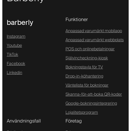
Funktioner
barberly
Anpassad varumärkt mobilapp
Instagram
Anpassad varumärkt webbplats
Youtube
POS och onlinebetalningar
TikTok
Självincheckning-kiosk
Facebook
Bokningstavla för TV
Linkedin
Drop-in-köhantering
Väntelista för bokningar
Skanna-för-att-boka QR-koder
Google-bokningsintegrering
Lojalitetsprogram
Användningsfall
Företag