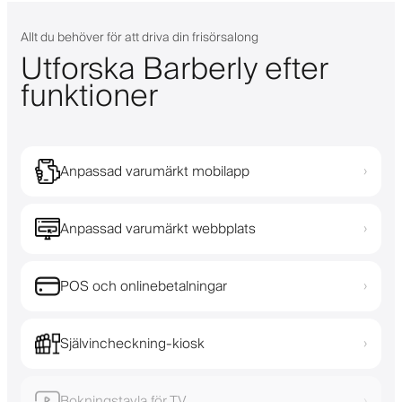
Allt du behöver för att driva din frisörsalong
Utforska Barberly efter
funktioner
Anpassad varumärkt mobilapp
›
Anpassad varumärkt webbplats
›
POS och onlinebetalningar
›
Självincheckning-kiosk
›
Bokningstavla för TV
›