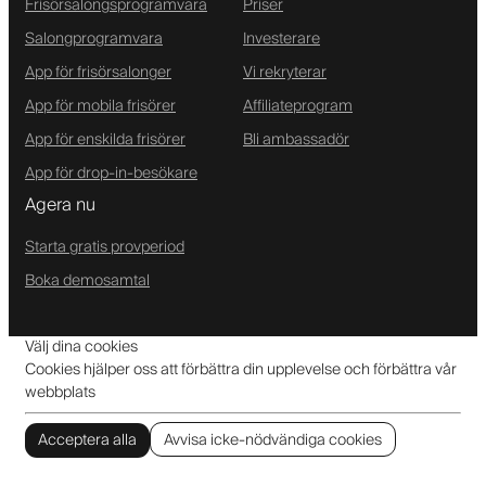
Frisörsalongsprogramvara
Priser
Salongprogramvara
Investerare
App för frisörsalonger
Vi rekryterar
App för mobila frisörer
Affiliateprogram
App för enskilda frisörer
Bli ambassadör
App för drop-in-besökare
Agera nu
Starta gratis provperiod
Boka demosamtal
Välj dina cookies
Cookies hjälper oss att förbättra din upplevelse och förbättra vår
webbplats
Acceptera alla
Avvisa icke-nödvändiga cookies