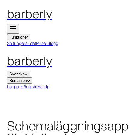
barberly
Funktioner
Så fungerar det
Priser
Blogg
barberly
Svenska
Rumänien
Logga in
Registrera dig
Schemaläggningsapp