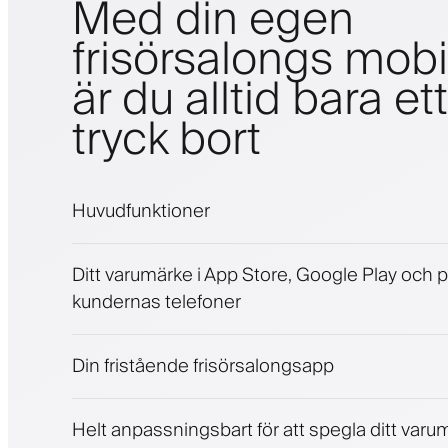
Med din egen
frisörsalongs mob
är du alltid bara ett
tryck bort
Huvudfunktioner
Bokningar och väntelista
Ditt varumärke i App Store, Google Play och 
Betalningar, depositionsavgift
kundernas telefoner
Sälj skönhetsprodukter
Engagera kunder med ett lojalitetsprogram
Push-, SMS- och e-postaviseringar
Din fristående frisörsalongsapp
Helt anpassningsbart för att spegla ditt varum