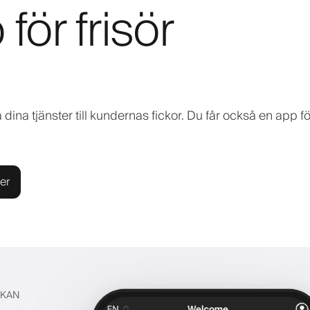
ör frisör
na tjänster till kundernas fickor. Du får också en app för
er
CKAN