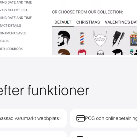
fter funktioner
assad varumärkt webbplats
POS och onlinebetalnin
›