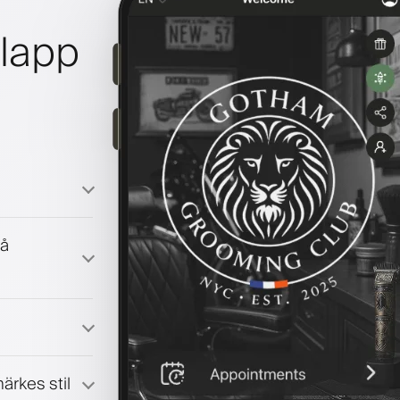
ilapp
på
ärkes stil