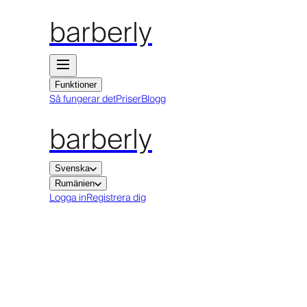
barberly
Funktioner
Så fungerar det
Priser
Blogg
barberly
Svenska
Rumänien
Logga in
Registrera dig