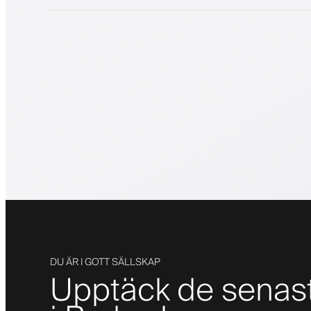
DU ÄR I GOTT SÄLLSKAP
Upptäck de senas