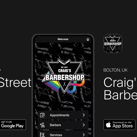
D
BOLTON, UK
Street
Craig
Barbe