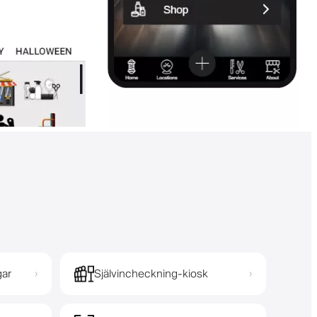
gar
Självincheckning-kiosk
›
›