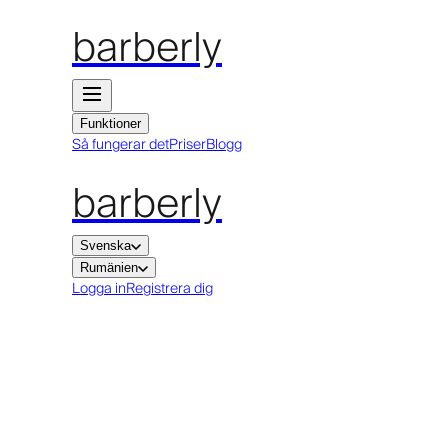
barberly
Funktioner
Så fungerar det
Priser
Blogg
barberly
Svenska
Rumänien
Logga in
Registrera dig