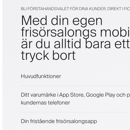
BLI FÖRSTAHANDSVALET FÖR DINA KUNDER, DIREKT I FI
Med din egen
frisörsalongs mob
är du alltid bara ett
tryck bort
Huvudfunktioner
Bokningar och väntelista
Ditt varumärke i App Store, Google Play och 
Betalningar, depositionsavgift
kundernas telefoner
Sälj skönhetsprodukter
Engagera kunder med ett lojalitetsprogram
Push-, SMS- och e-postaviseringar
Din fristående frisörsalongsapp