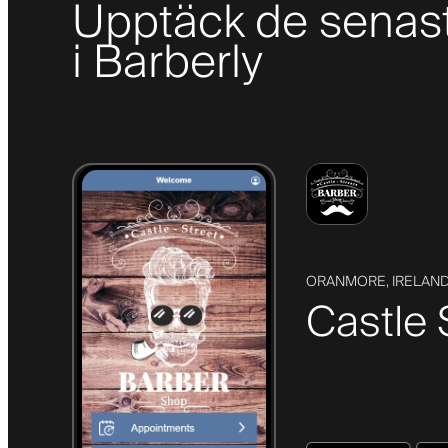
Upptäck de senas
i Barberly
ORANMORE, IRELAN
Castle 