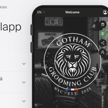
CKAN
ilapp
på