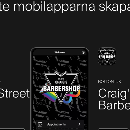
te mobilapparna skapa
D
BOLTON, UK
Street
Craig
Barbe