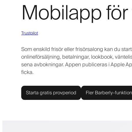
Mobilapp för 
Trustpilot
Som enskild frisör eller frisörsalong kan du s
onlineförsäljning, betalningar, lookbook, väntel
sena avbokningar. Appen publiceras i Apple App
ficka.
Starta gratis provperiod
Fler Barberly-funktion