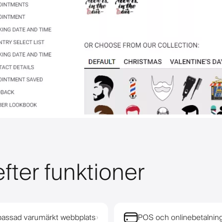
fter funktioner
assad varumärkt webbplats
POS och onlinebetalnin
›