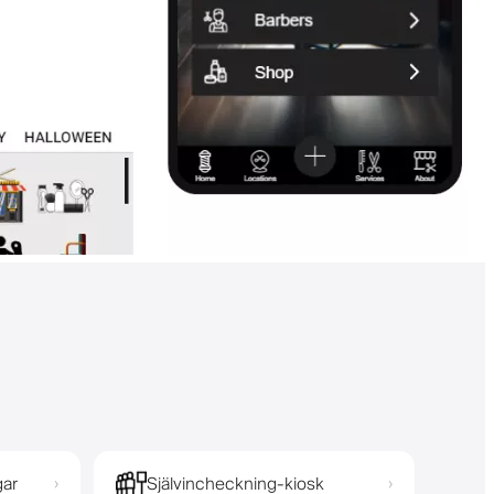
gar
Självincheckning-kiosk
›
›