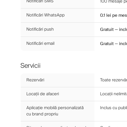
Notificări SMS
100
mesaje pe
Notificări WhatsApp
0.1 lei
pe mes
Notificări push
Gratuit — inc
Notificări email
Gratuit — inc
Servicii
Rezervări
Toate rezervăr
Locații de afaceri
Locații nelimi
Aplicație mobilă personalizată
Inclus cu publ
cu brand propriu