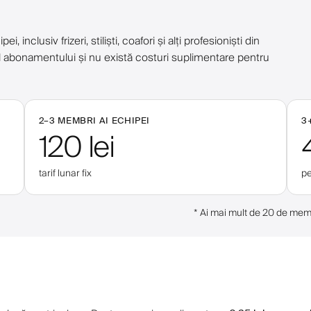
nclusiv frizeri, stiliști, coafori și alți profesioniști din
ețul abonamentului și nu există costuri suplimentare pentru
2–
3
MEMBRI AI ECHIPEI
3
120 lei
tarif lunar fix
pe
*
Ai mai mult de 20 de memb