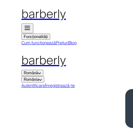
barberly
Funcționalități
Cum funcționează
Prețuri
Blog
barberly
Română
România
Autentificare
Înregistrează-te