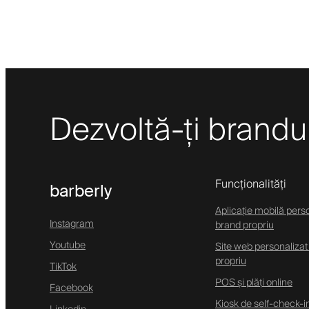
Dezvoltă-ți brandul 
Funcționalități
barberly
Aplicație mobilă pers
Instagram
brand propriu
Youtube
Site web personalizat
propriu
TikTok
POS și plăți online
Facebook
Kiosk de self-check-i