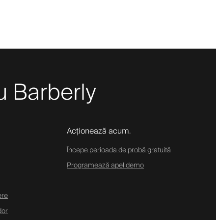
cu Barberly
Acționează acum.
Începe perioada de probă gratuită
Programează apel demo
ere
dor