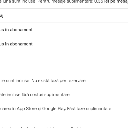
 lună sunt incluse
.
Pentru mesaje suplimentare
:
0.35 lei
pe mesa
aj
lus în abonament
lus în abonament
ile sunt incluse. Nu există taxă per rezervare
tate incluse fără costuri suplimentare
icarea în App Store și Google Play. Fără taxe suplimentare