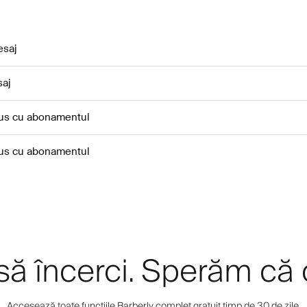
esaj
aj
lus cu abonamentul
lus cu abonamentul
 să încerci. Sperăm că 
Accesează toate funcțiile Barberly complet gratuit timp de 30 de zile.