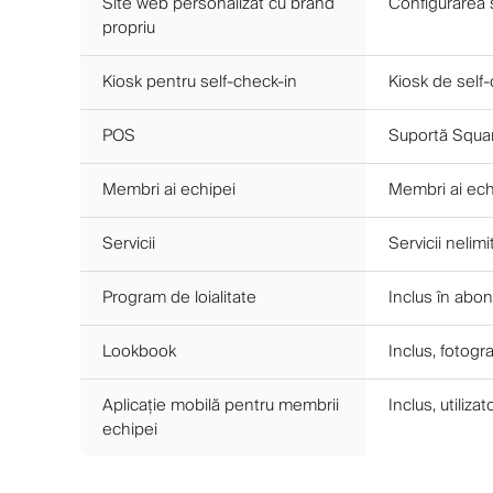
Site web personalizat cu brand
Configurarea s
propriu
Kiosk pentru self-check-in
Kiosk de self-
POS
Suportă Squar
Membri ai echipei
Membri ai echi
Servicii
Servicii nelimi
Program de loialitate
Inclus în ab
Lookbook
Inclus, fotogra
Aplicație mobilă pentru membrii
Inclus, utilizat
echipei