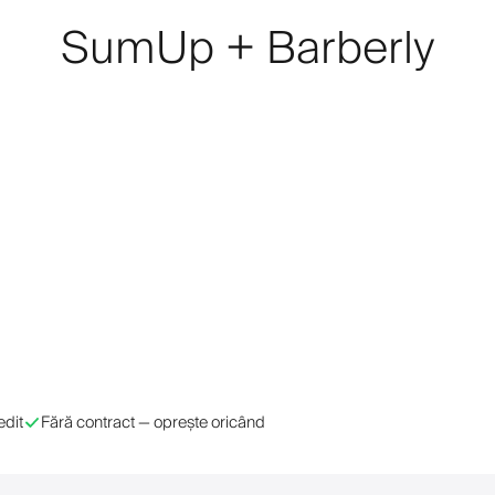
SumUp + Barberly
edit
Fără contract — oprește oricând