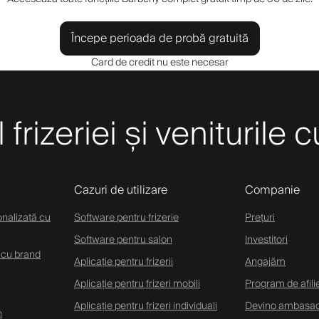
Începe perioada de probă gratuită
Card de credit nu este necesar
frizeriei și veniturile 
Cazuri de utilizare
Companie
onalizată cu
Software pentru frizerie
Prețuri
Software pentru salon
Investitori
 cu brand
Aplicație pentru frizerii
Angajăm
Aplicație pentru frizeri mobili
Program de afili
Aplicație pentru frizeri individuali
Devino ambasa
n