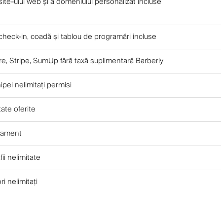
ite-ului web și a domeniului personalizat incluse
check-in, coadă și tablou de programări incluse
e, Stripe, SumUp fără taxă suplimentară Barberly
pei nelimitați permisi
tate oferite
onament
fii nelimitate
ori nelimitați