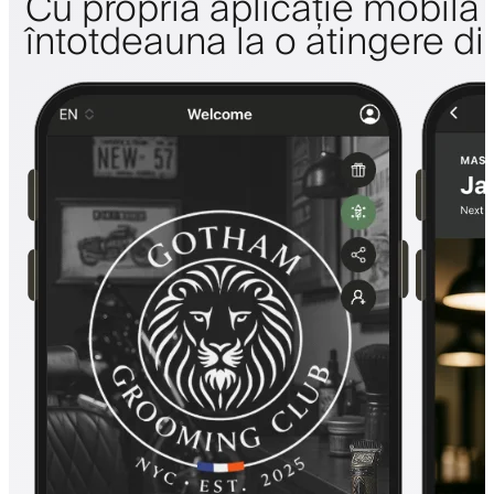
Cu propria aplicație mobilă a 
întotdeauna la o atingere di