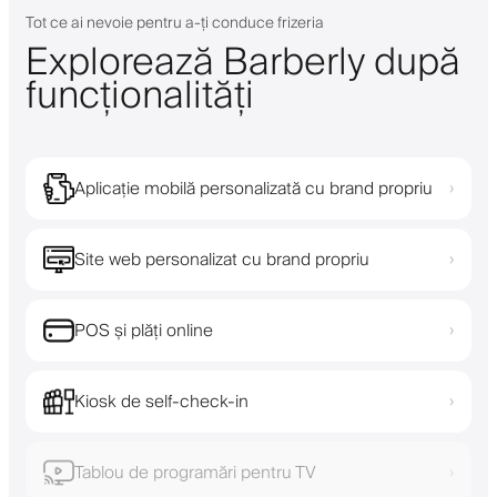
Tot ce ai nevoie pentru a-ți conduce frizeria
Explorează Barberly după
funcționalități
Aplicație mobilă personalizată cu brand propriu
›
Site web personalizat cu brand propriu
›
POS și plăți online
›
Kiosk de self-check-in
›
Tablou de programări pentru TV
›