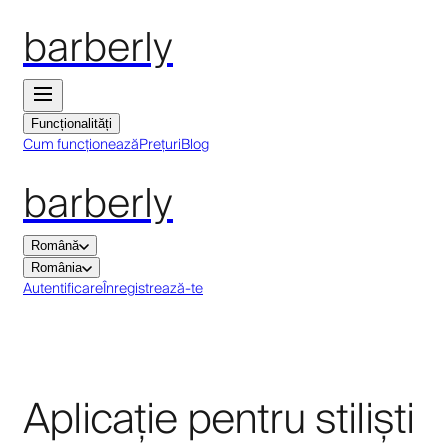
barberly
Funcționalități
Cum funcționează
Prețuri
Blog
barberly
Română
România
Autentificare
Înregistrează-te
Aplicație pentru stiliști