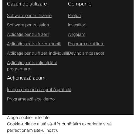
Cazuri de utilizare
Companie
Software pentru frizerie
Prețuri
Software pentru salon
Investitori
Aplicație pentru frizerii
Angajăm
Aplicație pentru frizeri mobili
Program de afiliere
Aplicație pentru frizeri individuali
Devino ambasador
Aplicație pentru clienți fără
programare
Acționează acum.
Începe perioada de probă gratuită
Programează apel demo
Alege cookie-urile tale
Cookie-urile ne ajută să-ți îmbunătățim experiența și să
perfecționăm site-ul nostru