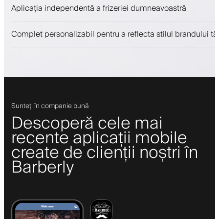
Vinde produse de înfrumusețare
Aplicația independentă a frizeriei dumneavoastră
Implică clienții cu un program de loialitate
Notificări push, SMS și email
Complet personalizabil pentru a reflecta stilul brandului tă
Sunteți în companie bună
Descoperă cele mai
recente aplicații mobile
create de clienții noștri în
Barberly