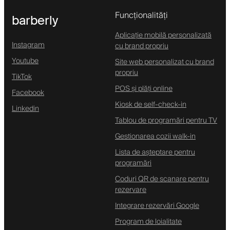
Funcționalități
barberly
Aplicație mobilă personalizată
Instagram
cu brand propriu
Youtube
Site web personalizat cu brand
propriu
TikTok
POS și plăți online
Facebook
Kiosk de self-check-in
Linkedin
Tablou de programări pentru TV
Gestionarea cozii walk-in
Lista de așteptare pentru
programări
Coduri QR de scanare pentru
rezervare
Integrare rezervări Google
Program de loialitate