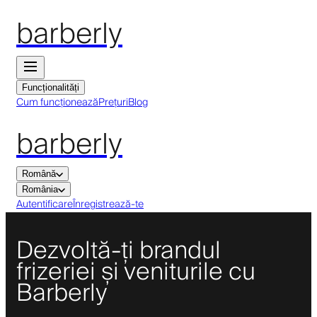
barberly
Funcționalități
Cum funcționează
Prețuri
Blog
barberly
Română
România
Autentificare
Înregistrează-te
Dezvoltă-ți brandul
frizeriei și veniturile cu
Barberly