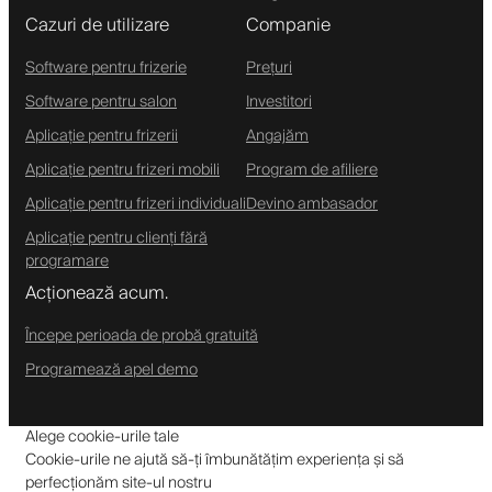
Cazuri de utilizare
Companie
Software pentru frizerie
Prețuri
Software pentru salon
Investitori
Aplicație pentru frizerii
Angajăm
Aplicație pentru frizeri mobili
Program de afiliere
Aplicație pentru frizeri individuali
Devino ambasador
Aplicație pentru clienți fără
programare
Acționează acum.
Începe perioada de probă gratuită
Programează apel demo
Alege cookie-urile tale
Cookie-urile ne ajută să-ți îmbunătățim experiența și să
perfecționăm site-ul nostru