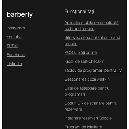
Funcționalități
barberly
Aplicație mobilă personalizată
Instagram
cu brand propriu
Youtube
Site web personalizat cu brand
propriu
TikTok
POS și plăți online
Facebook
Kiosk de self-check-in
Linkedin
Tablou de programări pentru TV
Gestionarea cozii walk-in
Lista de așteptare pentru
programări
Coduri QR de scanare pentru
rezervare
Integrare rezervări Google
Program de loialitate