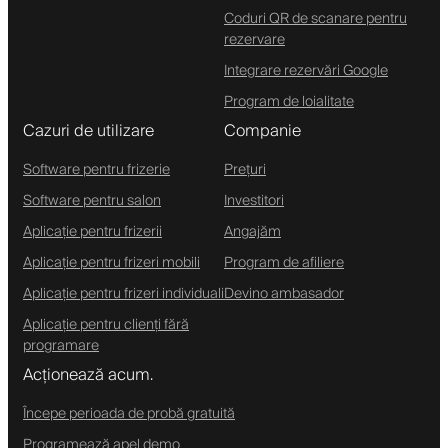
Coduri QR de scanare pentru
rezervare
Integrare rezervări Google
Program de loialitate
Cazuri de utilizare
Companie
Software pentru frizerie
Prețuri
Software pentru salon
Investitori
Aplicație pentru frizerii
Angajăm
Aplicație pentru frizeri mobili
Program de afiliere
Aplicație pentru frizeri individuali
Devino ambasador
Aplicație pentru clienți fără
programare
Acționează acum.
Începe perioada de probă gratuită
Programează apel demo