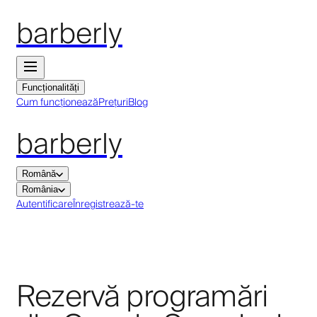
barberly
Funcționalități
Cum funcționează
Prețuri
Blog
barberly
Română
România
Autentificare
Înregistrează-te
Rezervă programări