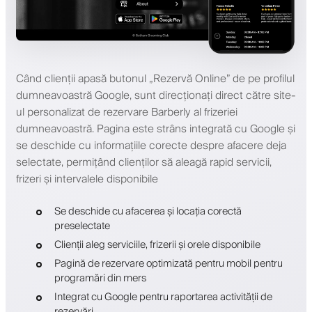
Când clienții apasă butonul „Rezervă Online” de pe profilul
dumneavoastră Google, sunt direcționați direct către site-
ul personalizat de rezervare Barberly al frizeriei
dumneavoastră. Pagina este strâns integrată cu Google și
se deschide cu informațiile corecte despre afacere deja
selectate, permițând clienților să aleagă rapid servicii,
frizeri și intervalele disponibile
Se deschide cu afacerea și locația corectă
preselectate
Clienții aleg serviciile, frizerii și orele disponibile
Pagină de rezervare optimizată pentru mobil pentru
programări din mers
Integrat cu Google pentru raportarea activității de
rezervări