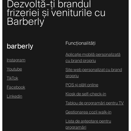
Dezvoltă-ți brandul
frizeriei și veniturile cu
Barberly
Funcționalități
barberly
Aplicație mobilă personalizată
Instagram
cu brand propriu
Youtube
Site web personalizat cu brand
propriu
TikTok
POS și plăți online
Facebook
Kiosk de self-check-in
Linkedin
Tablou de programări pentru TV
Gestionarea cozii walk-in
Lista de așteptare pentru
programări