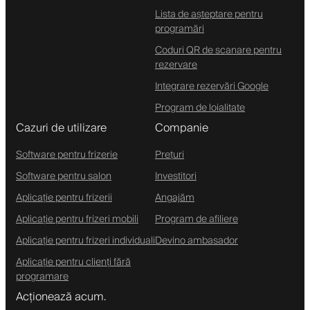
Lista de așteptare pentru
programări
Coduri QR de scanare pentru
rezervare
Integrare rezervări Google
Program de loialitate
Cazuri de utilizare
Companie
Software pentru frizerie
Prețuri
Software pentru salon
Investitori
Aplicație pentru frizerii
Angajăm
Aplicație pentru frizeri mobili
Program de afiliere
Aplicație pentru frizeri individuali
Devino ambasador
Aplicație pentru clienți fără
programare
Acționează acum.