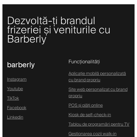
Dezvoltă-ți brandul
frizeriei și veniturile cu
Barberly
Funcționalități
barberly
Aplicație mobilă personalizată
Instagram
cu brand propriu
Youtube
Site web personalizat cu brand
propriu
TikTok
POS și plăți online
Facebook
Kiosk de self-check-in
Linkedin
Tablou de programări pentru TV
Gestionarea cozii walk-in