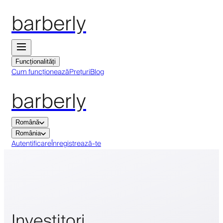
barberly
Funcționalități
Cum funcționează
Prețuri
Blog
barberly
Română
România
Autentificare
Înregistrează-te
Investitori