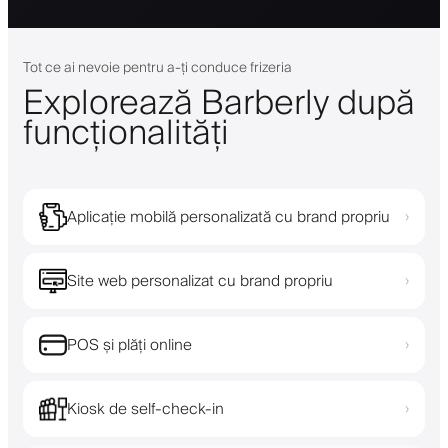
Tot ce ai nevoie pentru a-ți conduce frizeria
Explorează Barberly după
funcționalități
Aplicație mobilă personalizată cu brand propriu
›
Site web personalizat cu brand propriu
›
POS și plăți online
›
Kiosk de self-check-in
›