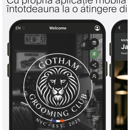
Cu propria aplicație mobilă a 
întotdeauna la o atingere di