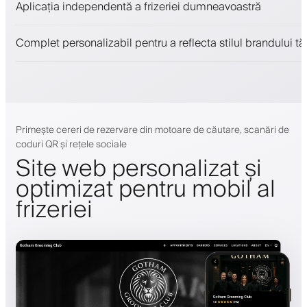
Aplicația independentă a frizeriei dumneavoastră
Implică clienții cu un program de loialitate
Notificări push, SMS și email
Complet personalizabil pentru a reflecta stilul brandului tă
Primește cereri de rezervare din motoare de căutare, scanări de
coduri QR și rețele sociale
Site web personalizat și
optimizat pentru mobil al
frizeriei