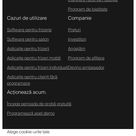
Program de loialitate
Cazuri de utilizare
Companie
Software pentru frizerie
Prețuri
Software pentru salon
Investitori
Aplicație pentru frizerii
Angajăm
Aplicație pentru frizeri mobili
Program de afiliere
Aplicație pentru frizeri individuali
Devino ambasador
Aplicație pentru clienți fără
programare
Acționează acum.
Începe perioada de probă gratuită
Programează apel demo
Alege cookie-urile tale