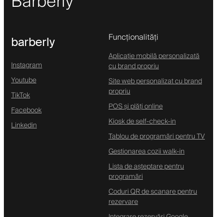
Barberly
Funcționalități
barberly
Aplicație mobilă personalizată
Instagram
cu brand propriu
Youtube
Site web personalizat cu brand
propriu
TikTok
POS și plăți online
Facebook
Kiosk de self-check-in
Linkedin
Tablou de programări pentru TV
Gestionarea cozii walk-in
Lista de așteptare pentru
programări
Coduri QR de scanare pentru
rezervare
Integrare rezervări Google