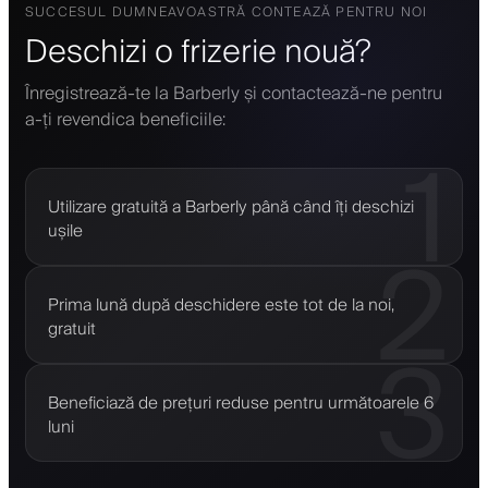
SUCCESUL DUMNEAVOASTRĂ CONTEAZĂ PENTRU NOI
Deschizi o frizerie nouă?
Înregistrează-te la Barberly și contactează-ne pentru
a-ți revendica beneficiile:
1
Utilizare gratuită a Barberly până când îți deschizi
ușile
2
Prima lună după deschidere este tot de la noi,
gratuit
3
Beneficiază de prețuri reduse pentru următoarele 6
luni