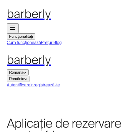
barberly
Funcționalități
Cum funcționează
Prețuri
Blog
barberly
Română
România
Autentificare
Înregistrează-te
Aplicație de rezervare