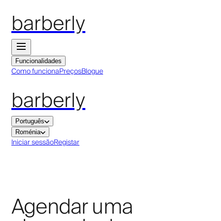
barberly
Funcionalidades
Como funciona
Preços
Blogue
barberly
Português
Roménia
Iniciar sessão
Registar
Agendar uma