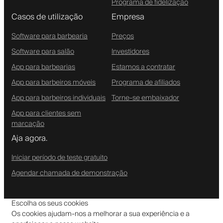
Programa de fidelização
Casos de utilização
Empresa
Software para barbearia
Preços
Software para salão
Investidores
App para barbearias
Estamos a contratar
App para barbeiros móveis
Programa de afiliados
App para barbeiros individuais
Torne-se embaixador
App para clientes sem
marcação
Aja agora.
Iniciar período de teste gratuito
Agendar chamada de demonstração
Escolha os seus cookies
Os cookies ajudam-nos a melhorar a sua experiência e a