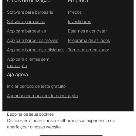
Casos de utilização
Empresa
Software para barbearia
Preços
Software para salão
Investidores
App para barbearias
Estamos a contratar
App para barbeiros móveis
Programa de afiliados
App para barbeiros individuais
Torne-se embaixador
App para clientes sem
marcação
Aja agora.
Iniciar período de teste gratuito
Agendar chamada de demonstração
Escolha os seus cookies
Os cookies ajudam-nos a melhorar a sua experiência e a
aperfeiçoar o nosso website