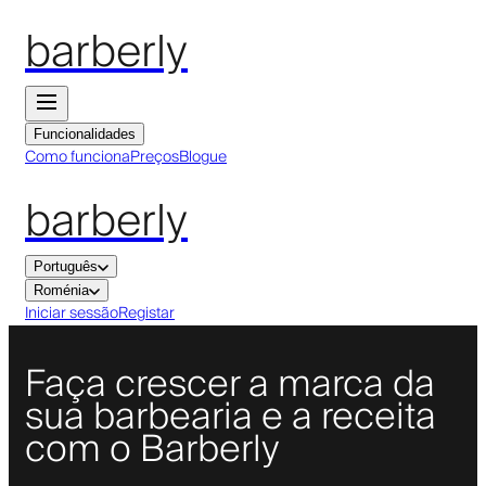
barberly
Funcionalidades
Como funciona
Preços
Blogue
barberly
Português
Roménia
Iniciar sessão
Registar
Faça crescer a marca da
sua barbearia e a receita
com o Barberly