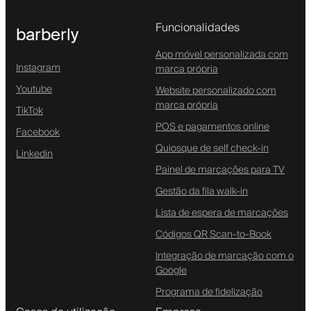
Funcionalidades
barberly
App móvel personalizada com
Instagram
marca própria
Youtube
Website personalizado com
marca própria
TikTok
POS e pagamentos online
Facebook
Quiosque de self check-in
Linkedin
Painel de marcações para TV
Gestão da fila walk-in
Lista de espera de marcações
Códigos QR Scan-to-Book
Integração de marcação com o
Google
Programa de fidelização