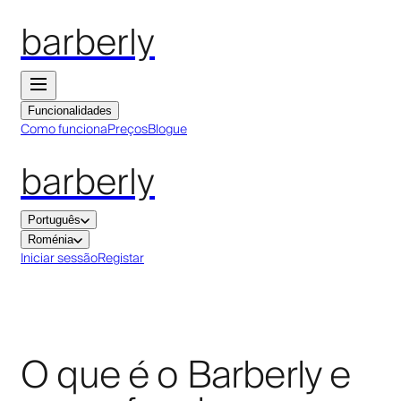
barberly
Funcionalidades
Como funciona
Preços
Blogue
barberly
Português
Roménia
Iniciar sessão
Registar
O que é o Barberly e