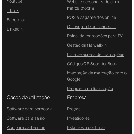
Youtube
Website personalizado com
marca própria
TikTok
POS e pagamentos online
Facebook
Quiosque de self check-in
Linkedin
Painel de marcações para TV
Gestão da fila walk-in
Lista de espera de marcações
Códigos QR Scan-to-Book
Integração de marcação com o
Google
Programa de fidelização
Casos de utilização
Empresa
Software para barbearia
Preços
Software para salão
Investidores
App para barbearias
Estamos a contratar